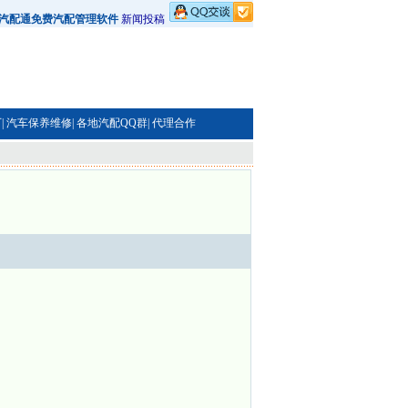
汽配通免费汽配管理软件
新闻投稿
|
汽车保养维修|
各地汽配QQ群|
代理合作