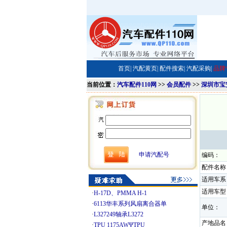
首页|
汽配黄页|
配件搜索|
汽配采购|
品牌
当前位置：
汽车配件110网
>>
会员配件
>>
深圳市宝
申请汽配号
编码：
配件名称
适用车系
适用车型
·
H-17D、PMMA H-1
·
6113华丰系列风扇离合器单
单位：
·
L327249轴承L3272
产地品名
·
TPU 1175AWΨTPU