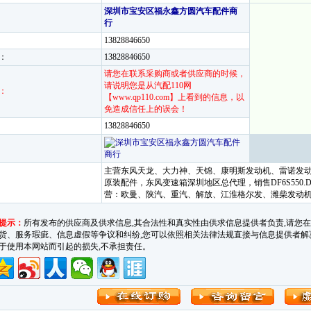
深圳市宝安区福永鑫方圆汽车配件商
行
13828846650
：
13828846650
请您在联系采购商或者供应商的时候，
请说明您是从汽配110网
：
【www.qp110.com】上看到的信息，以
免造成信任上的误会！
13828846650
主营东风天龙、大力神、天锦、康明斯发动机、雷诺发动
原装配件，东风变速箱深圳地区总代理，销售DF6S550.DF6S
营：欧曼、陕汽、重汽、解放、江淮格尔发、潍柴发动
提示：
所有发布的供应商及供求信息,其合法性和真实性由供求信息提供者负责,请您
货、服务瑕疵、信息虚假等争议和纠纷,您可以依照相关法律法规直接与信息提供者解决。汽车
于使用本网站而引起的损失,不承担责任。