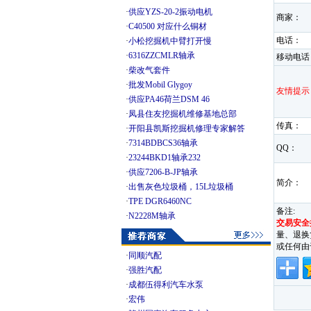
·
供应YZS-20-2振动电机
商家：
·
C40500 对应什么铜材
电话：
·
小松挖掘机中臂打开慢
·
6316ZZCMLR轴承
移动电话
·
柴改气套件
·
批发Mobil Glygoy
友情提示
·
供应PA46荷兰DSM 46
·
凤县住友挖掘机维修基地总部
传真：
·
开阳县凯斯挖掘机修理专家解答
·
7314BDBCS36轴承
QQ：
·
23244BKD1轴承232
·
供应7206-B-JP轴承
简介：
·
出售灰色垃圾桶，15L垃圾桶
·
TPE DGR6460NC
备注:
·
N2228M轴承
交易安全
量、退换
或任何由
·
同顺汽配
·
强胜汽配
·
成都伍得利汽车水泵
·
宏伟