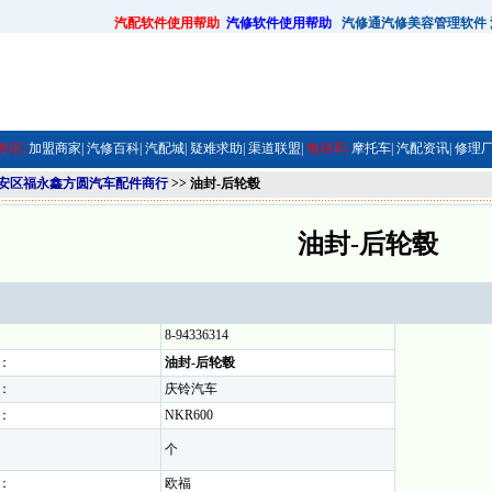
汽配软件使用帮助
汽修软件使用帮助
汽修通汽修美容管理软件
专区|
加盟商家|
汽修百科|
汽配城|
疑难求助|
渠道联盟|
电动车|
摩托车|
汽配资讯|
修理厂
安区福永鑫方圆汽车配件商行
>> 油封-后轮毂
油封-后轮毂
8-94336314
：
油封-后轮毂
：
庆铃汽车
：
NKR600
个
：
欧福