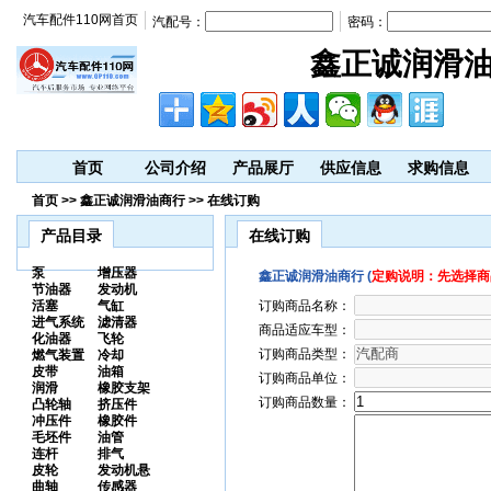
汽车配件110网首页
汽配号：
密码：
鑫正诚润滑
首页
公司介绍
产品展厅
供应信息
求购信息
首页 >> 鑫正诚润滑油商行 >> 在线订购
产品目录
在线订购
泵
增压器
鑫正诚润滑油商行 (
定购说明：先选择商
节油器
发动机
活塞
气缸
订购商品名称：
进气系统
滤清器
商品适应车型：
化油器
飞轮
订购商品类型：
燃气装置
冷却
皮带
油箱
订购商品单位：
润滑
橡胶支架
订购商品数量：
凸轮轴
挤压件
冲压件
橡胶件
毛坯件
油管
连杆
排气
皮轮
发动机悬
曲轴
传感器