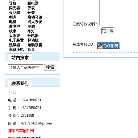
导航
断电器
闪光器
仪表
火花塞
开关
喇叭
启动马达
电机
点火系统
在线订购说明：
蓄电池
空调
线束
车灯
太阳能
分电器
电子装置
起动机
在线客服QQ：
洗涤器
电动顶窗
车载小电
影音
站内搜索
联系我们
小邱
电 话：
18942890761
手 机：
18942890761
传 真：
2821868
邮 箱：
421391421@qq.com
德阳汽车配件网