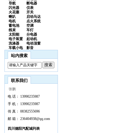
导航
断电器
闪光器
仪表
火花塞
开关
喇叭
启动马达
电机
点火系统
蓄电池
空调
线束
车灯
太阳能
分电器
电子装置
起动机
洗涤器
电动顶窗
车载小电
影音
站内搜索
联系我们
张鹏
电 话：
13990235987
手 机：
13990235987
传 真：
08382555696
邮 箱：
236404938@qq.com
四川德阳汽配城列表