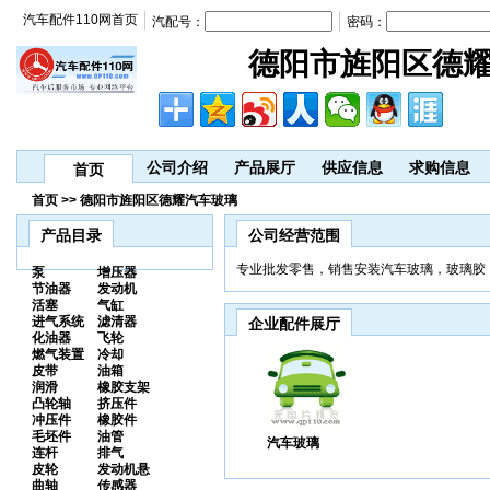
汽车配件110网首页
汽配号：
密码：
德阳市旌阳区德
公司介绍
产品展厅
供应信息
求购信息
首页
首页 >> 德阳市旌阳区德耀汽车玻璃
产品目录
公司经营范围
专业批发零售，销售安装汽车玻璃，玻璃胶
泵
增压器
节油器
发动机
活塞
气缸
进气系统
滤清器
企业配件展厅
化油器
飞轮
燃气装置
冷却
皮带
油箱
润滑
橡胶支架
凸轮轴
挤压件
冲压件
橡胶件
毛坯件
油管
汽车玻璃
连杆
排气
皮轮
发动机悬
曲轴
传感器