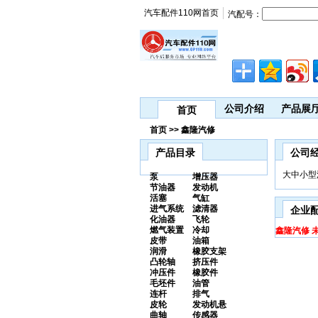
汽车配件110网首页
汽配号：
公司介绍
产品展
首页
首页 >> 鑫隆汽修
产品目录
公司
大中小型
泵
增压器
节油器
发动机
活塞
气缸
进气系统
滤清器
企业
化油器
飞轮
燃气装置
冷却
鑫隆汽修 
皮带
油箱
润滑
橡胶支架
凸轮轴
挤压件
冲压件
橡胶件
毛坯件
油管
连杆
排气
皮轮
发动机悬
曲轴
传感器