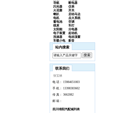
导航
断电器
闪光器
仪表
火花塞
开关
喇叭
启动马达
电机
点火系统
蓄电池
空调
线束
车灯
太阳能
分电器
电子装置
起动机
洗涤器
电动顶窗
车载小电
影音
站内搜索
联系我们
张宝林
电 话：
15984651003
手 机：
13398383602
传 真：
3662082
邮 箱：
四川绵阳汽配城列表