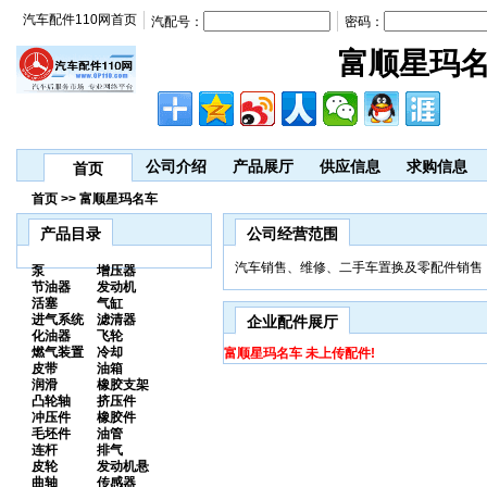
汽车配件110网首页
汽配号：
密码：
富顺星玛
公司介绍
产品展厅
供应信息
求购信息
首页
首页 >> 富顺星玛名车
产品目录
公司经营范围
汽车销售、维修、二手车置换及零配件销售
泵
增压器
节油器
发动机
活塞
气缸
进气系统
滤清器
企业配件展厅
化油器
飞轮
燃气装置
冷却
富顺星玛名车 未上传配件!
皮带
油箱
润滑
橡胶支架
凸轮轴
挤压件
冲压件
橡胶件
毛坯件
油管
连杆
排气
皮轮
发动机悬
曲轴
传感器