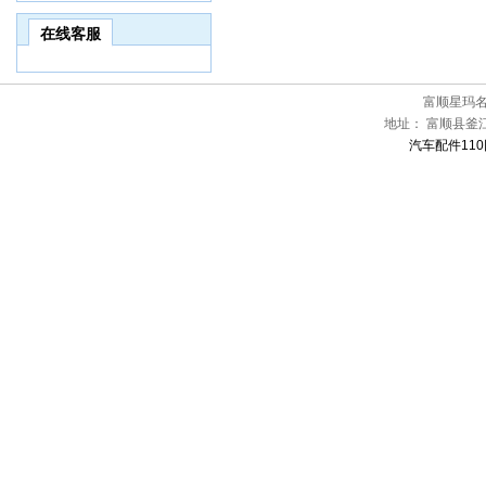
在线客服
富顺星玛
地址：
富顺县釜江
汽车配件110网[