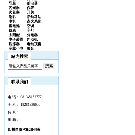
导航
断电器
闪光器
仪表
火花塞
开关
喇叭
启动马达
电机
点火系统
蓄电池
空调
线束
车灯
太阳能
分电器
电子装置
起动机
洗涤器
电动顶窗
车载小电
影音
站内搜索
联系我们
电 话：
0813-5153777
手 机：
18281336655
传 真：
邮 箱：
四川自贡汽配城列表