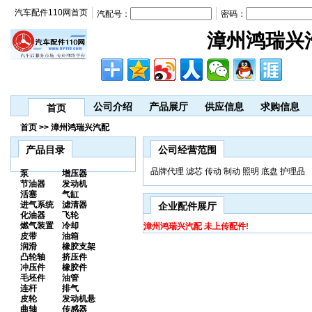
汽车配件110网首页
汽配号：
密码：
漳州鸿瑞兴
公司介绍
产品展厅
供应信息
求购信息
首页
首页 >> 漳州鸿瑞兴汽配
产品目录
公司经营范围
品牌代理 滤芯 传动 制动 照明 底盘 护理品
泵
增压器
节油器
发动机
活塞
气缸
进气系统
滤清器
企业配件展厅
化油器
飞轮
燃气装置
冷却
漳州鸿瑞兴汽配 未上传配件!
皮带
油箱
润滑
橡胶支架
凸轮轴
挤压件
冲压件
橡胶件
毛坯件
油管
连杆
排气
皮轮
发动机悬
曲轴
传感器