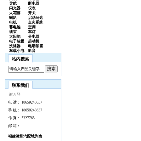
导航
断电器
闪光器
仪表
火花塞
开关
喇叭
启动马达
电机
点火系统
蓄电池
空调
线束
车灯
太阳能
分电器
电子装置
起动机
洗涤器
电动顶窗
车载小电
影音
站内搜索
联系我们
谢万登
电 话：
18659243637
手 机：
18659243637
传 真：
5327765
邮 箱：
福建漳州汽配城列表