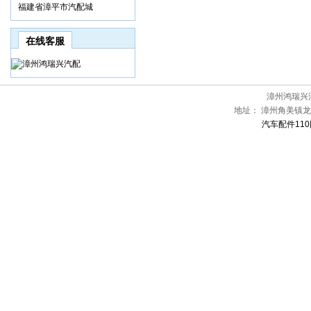
福建省漳平市汽配城
在线客服
漳州鸿瑞兴
地址：
漳州角美镇龙
汽车配件110网[