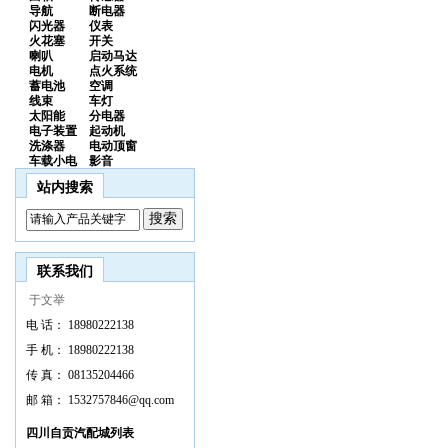
导航
断电器
闪光器
仪表
火花塞
开关
喇叭
启动马达
电机
点火系统
蓄电池
空调
线束
车灯
太阳能
分电器
电子装置
起动机
洗涤器
电动顶窗
车载小电
影音
站内搜索
联系我们
于文举
电 话：
18980222138
手 机：
18980222138
传 真：
08135204466
邮 箱：
1532757846@qq.com
四川自贡汽配城列表