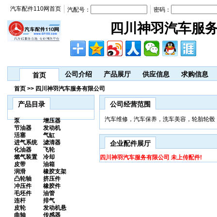
汽车配件110网首页
汽配号：
密码：
四川神羽汽车服
公司介绍
产品展厅
供应信息
求购信息
首页
首页 >> 四川神羽汽车服务有限公司
产品目录
公司经营范围
汽车维修，汽车保养，洗车美容，轮胎轮毂
泵
增压器
节油器
发动机
活塞
气缸
进气系统
滤清器
企业配件展厅
化油器
飞轮
燃气装置
冷却
四川神羽汽车服务有限公司 未上传配件!
皮带
油箱
润滑
橡胶支架
凸轮轴
挤压件
冲压件
橡胶件
毛坯件
油管
连杆
排气
皮轮
发动机悬
曲轴
传感器