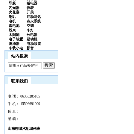
导航
断电器
闪光器
仪表
火花塞
开关
喇叭
启动马达
电机
点火系统
蓄电池
空调
线束
车灯
太阳能
分电器
电子装置
起动机
洗涤器
电动顶窗
车载小电
影音
站内搜索
联系我们
电 话：
06353285185
手 机：
15506691090
传 真：
邮 箱：
山东聊城汽配城列表