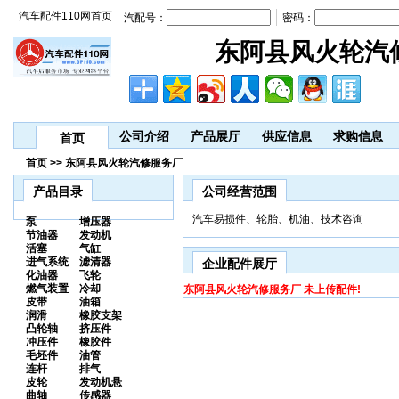
汽车配件110网首页
汽配号：
密码：
东阿县风火轮汽
公司介绍
产品展厅
供应信息
求购信息
首页
首页 >> 东阿县风火轮汽修服务厂
产品目录
公司经营范围
汽车易损件、轮胎、机油、技术咨询
泵
增压器
节油器
发动机
活塞
气缸
进气系统
滤清器
企业配件展厅
化油器
飞轮
燃气装置
冷却
东阿县风火轮汽修服务厂 未上传配件!
皮带
油箱
润滑
橡胶支架
凸轮轴
挤压件
冲压件
橡胶件
毛坯件
油管
连杆
排气
皮轮
发动机悬
曲轴
传感器