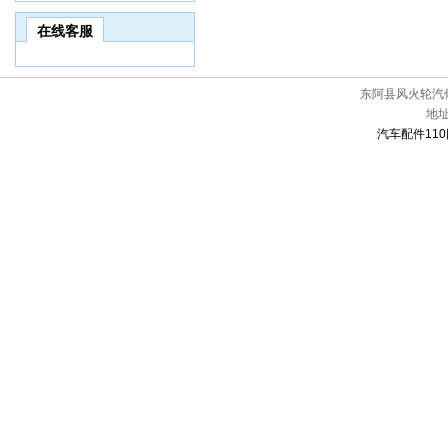
在线客服
东阿县风火轮汽
地
汽车配件110网[