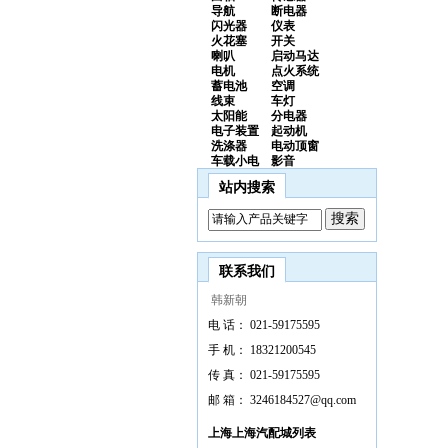
导航
断电器
闪光器
仪表
火花塞
开关
喇叭
启动马达
电机
点火系统
蓄电池
空调
线束
车灯
太阳能
分电器
电子装置
起动机
洗涤器
电动顶窗
车载小电
影音
站内搜索
联系我们
韩新朝
电 话：
021-59175595
手 机：
18321200545
传 真：
021-59175595
邮 箱：
3246184527@qq.com
上海上海汽配城列表