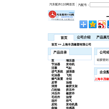
汽车配件110网首页
汽配号：
公司介绍
产品展
首页
首页 >> 上海丰茂橡塑有限公司
产品目录
公司
硅胶密封
泵
增压器
节油器
发动机
活塞
气缸
进气系统
滤清器
企业
化油器
飞轮
燃气装置
冷却
上海丰茂橡
皮带
油箱
润滑
橡胶支架
凸轮轴
挤压件
冲压件
橡胶件
毛坯件
油管
连杆
排气
皮轮
发动机悬
曲轴
传感器