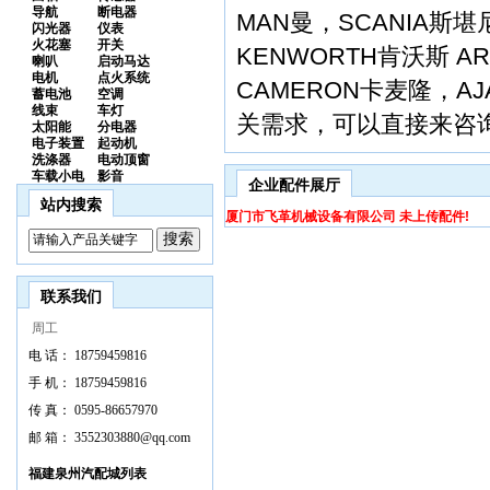
导航
断电器
MAN曼，SCANIA斯堪
闪光器
仪表
火花塞
开关
KENWORTH肯沃斯 A
喇叭
启动马达
电机
点火系统
CAMERON卡麦隆，AJ
蓄电池
空调
线束
车灯
关需求，可以直接来咨
太阳能
分电器
电子装置
起动机
洗涤器
电动顶窗
车载小电
影音
企业配件展厅
站内搜索
厦门市飞革机械设备有限公司 未上传配件!
联系我们
周工
电 话：
18759459816
手 机：
18759459816
传 真：
0595-86657970
邮 箱：
3552303880@qq.com
福建泉州汽配城列表