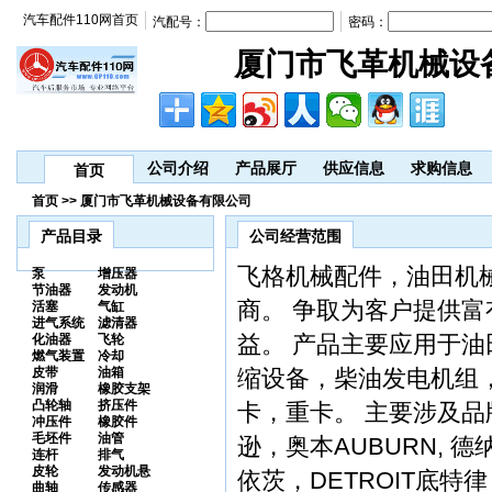
汽车配件110网首页
汽配号：
密码：
厦门市飞革机械设
公司介绍
产品展厅
供应信息
求购信息
首页
首页 >> 厦门市飞革机械设备有限公司
产品目录
公司经营范围
飞格机械配件，油田机
泵
增压器
节油器
发动机
商。 争取为客户提供
活塞
气缸
进气系统
滤清器
益。 产品主要应用于
化油器
飞轮
燃气装置
冷却
皮带
油箱
缩设备，柴油发电机组
润滑
橡胶支架
凸轮轴
挤压件
卡，重卡。 主要涉及品牌
冲压件
橡胶件
毛坯件
油管
逊，奥本AUBURN, 德纳
连杆
排气
皮轮
发动机悬
依茨，DETROIT底特律，
曲轴
传感器