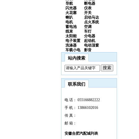
导航
断电器
闪光器
仪表
火花塞
开关
喇叭
启动马达
电机
点火系统
蓄电池
空调
线束
车灯
太阳能
分电器
电子装置
起动机
洗涤器
电动顶窗
车载小电
影音
站内搜索
联系我们
电 话：
055166882222
手 机：
13866102016
传 真：
邮 箱：
安徽合肥汽配城列表