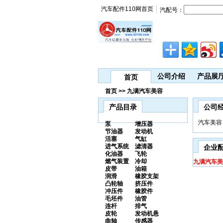
汽车配件110网首页
汽配号：
公司介绍
产品展
首页
首页 >> 九满汽车美容
产品目录
公司
汽车美容
泵
增压器
节油器
发动机
活塞
气缸
进气系统
滤清器
企业
化油器
飞轮
燃气装置
冷却
九满汽车美
皮带
油箱
润滑
橡胶支架
凸轮轴
挤压件
冲压件
橡胶件
毛坯件
油管
连杆
排气
皮轮
发动机悬
曲轴
传感器