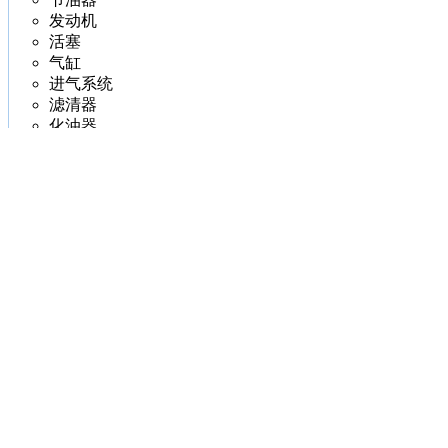
发动机
活塞
气缸
进气系统
滤清器
化油器
飞轮
燃气装置
冷却
皮带
油箱
润滑
橡胶支架
凸轮轴
挤压件
冲压件
橡胶件
毛坯件
油管
连杆
排气