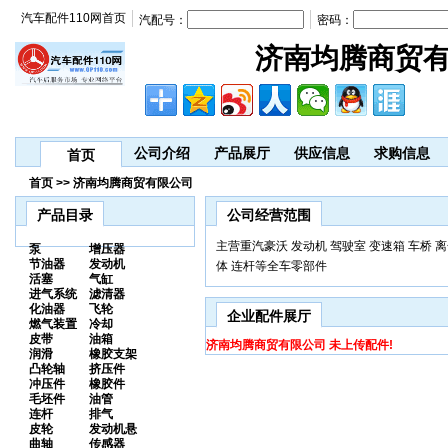
汽车配件110网首页
汽配号：
密码：
济南均腾商贸
公司介绍
产品展厅
供应信息
求购信息
首页
首页 >> 济南均腾商贸有限公司
产品目录
公司经营范围
主营重汽豪沃 发动机 驾驶室 变速箱 车桥 离
泵
增压器
节油器
发动机
体 连杆等全车零部件
活塞
气缸
进气系统
滤清器
化油器
飞轮
企业配件展厅
燃气装置
冷却
皮带
油箱
济南均腾商贸有限公司 未上传配件!
润滑
橡胶支架
凸轮轴
挤压件
冲压件
橡胶件
毛坯件
油管
连杆
排气
皮轮
发动机悬
曲轴
传感器