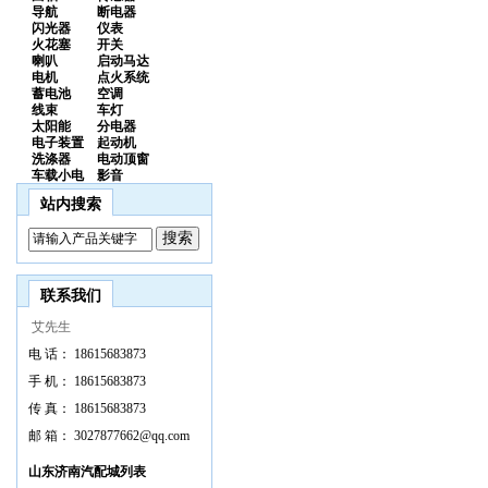
导航
断电器
闪光器
仪表
火花塞
开关
喇叭
启动马达
电机
点火系统
蓄电池
空调
线束
车灯
太阳能
分电器
电子装置
起动机
洗涤器
电动顶窗
车载小电
影音
站内搜索
联系我们
艾先生
电 话：
18615683873
手 机：
18615683873
传 真：
18615683873
邮 箱：
3027877662@qq.com
山东济南汽配城列表