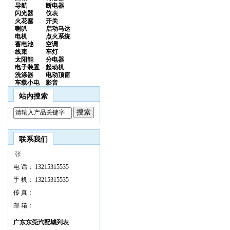
导航
断电器
闪光器
仪表
火花塞
开关
喇叭
启动马达
电机
点火系统
蓄电池
空调
线束
车灯
太阳能
分电器
电子装置
起动机
洗涤器
电动顶窗
车载小电
影音
站内搜索
联系我们
张
电 话：
13215315535
手 机：
13215315535
传 真：
邮 箱：
广东东莞汽配城列表