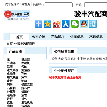
汽车配件110网首页
汽配号：
密码：
骏丰汽配
公司介绍
产品展厅
供应信息
求购信息
首页
首页 >> 骏丰汽配商行
产品目录
公司经营范围
经营 大众 宝马 保时捷 宝骏 比亚迪 奇瑞 
泵
增压器
节油器
发动机
活塞
气缸
进气系统
滤清器
企业配件展厅
化油器
飞轮
燃气装置
冷却
骏丰汽配商行 未上传配件!
皮带
油箱
润滑
橡胶支架
凸轮轴
挤压件
冲压件
橡胶件
毛坯件
油管
连杆
排气
皮轮
发动机悬
曲轴
传感器