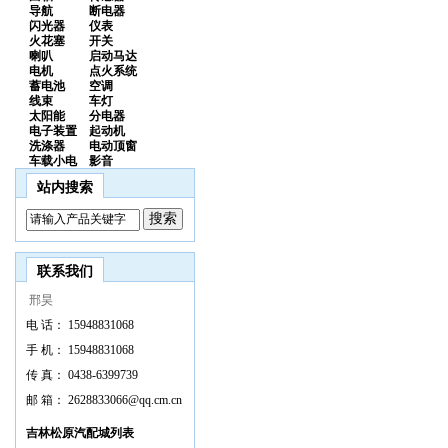
导航
断电器
闪光器
仪表
火花塞
开关
喇叭
启动马达
电机
点火系统
蓄电池
空调
线束
车灯
太阳能
分电器
电子装置
起动机
洗涤器
电动顶窗
车载小电
影音
站内搜索
联系我们
邢昊
电 话：
15948831068
手 机：
15948831068
传 真：
0438-6399739
邮 箱：
2628833066@qq.cm.cn
吉林松原汽配城列表