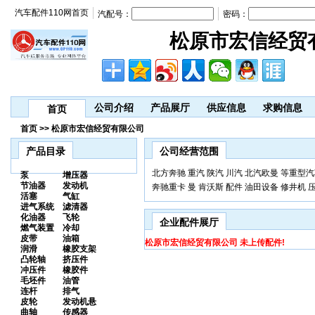
汽车配件110网首页
汽配号：
密码：
松原市宏信经贸
公司介绍
产品展厅
供应信息
求购信息
首页
首页 >> 松原市宏信经贸有限公司
产品目录
公司经营范围
北方奔驰 重汽 陕汽 川汽 北汽欧曼 等重型汽
泵
增压器
节油器
发动机
奔驰重卡 曼 肯沃斯 配件 油田设备 修井机 
活塞
气缸
进气系统
滤清器
化油器
飞轮
企业配件展厅
燃气装置
冷却
皮带
油箱
松原市宏信经贸有限公司 未上传配件!
润滑
橡胶支架
凸轮轴
挤压件
冲压件
橡胶件
毛坯件
油管
连杆
排气
皮轮
发动机悬
曲轴
传感器