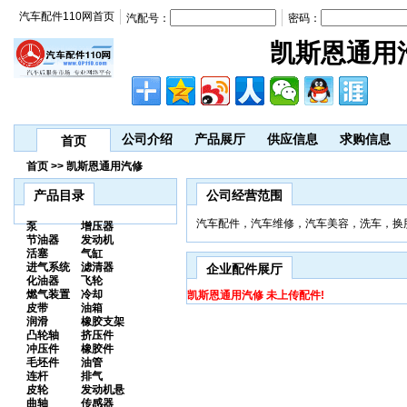
汽车配件110网首页
汽配号：
密码：
凯斯恩通用
公司介绍
产品展厅
供应信息
求购信息
首页
首页 >> 凯斯恩通用汽修
产品目录
公司经营范围
汽车配件，汽车维修，汽车美容，洗车，换
泵
增压器
节油器
发动机
活塞
气缸
进气系统
滤清器
企业配件展厅
化油器
飞轮
燃气装置
冷却
凯斯恩通用汽修 未上传配件!
皮带
油箱
润滑
橡胶支架
凸轮轴
挤压件
冲压件
橡胶件
毛坯件
油管
连杆
排气
皮轮
发动机悬
曲轴
传感器