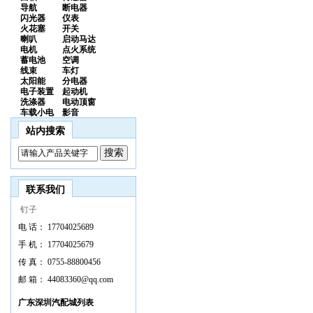
导航
断电器
闪光器
仪表
火花塞
开关
喇叭
启动马达
电机
点火系统
蓄电池
空调
线束
车灯
太阳能
分电器
电子装置
起动机
洗涤器
电动顶窗
车载小电
影音
站内搜索
联系我们
钉子
电 话：
17704025689
手 机：
17704025679
传 真：
0755-88800456
邮 箱：
44083360@qq.com
广东深圳汽配城列表