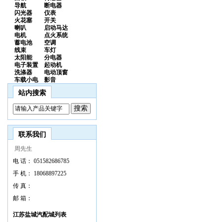
导航
断电器
闪光器
仪表
火花塞
开关
喇叭
启动马达
电机
点火系统
蓄电池
空调
线束
车灯
太阳能
分电器
电子装置
起动机
洗涤器
电动顶窗
车载小电
影音
站内搜索
联系我们
周先生
电 话：
051582686785
手 机：
18068897225
传 真：
邮 箱：
江苏盐城汽配城列表