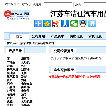
汽车配件110网首页
汽配号：
密码：
江苏车洁仕汽车用
公司介绍
产品展厅
供应信息
求购信息
首页
首页 >> 江苏车洁仕汽车用品有限公司
产品目录
公司经营范围
洗车设备 汽保设备 清洗机 汽车美容用品
泵
增压器
节油器
发动机
活塞
气缸
进气系统
滤清器
企业配件展厅
化油器
飞轮
燃气装置
冷却
江苏车洁仕汽车用品有限公司 未上传配件!
皮带
油箱
润滑
橡胶支架
凸轮轴
挤压件
冲压件
橡胶件
毛坯件
油管
连杆
排气
皮轮
发动机悬
曲轴
传感器