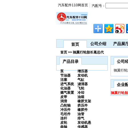
汽车配件110网首页
汽配号：
公司介绍
产品展
首页
首页 >> 驰翼行轮胎长葛总代
产品目录
公司
驰翼行轮
泵
增压器
节油器
发动机
活塞
气缸
进气系统
滤清器
企业
化油器
飞轮
燃气装置
冷却
驰翼行轮胎
皮带
油箱
润滑
橡胶支架
凸轮轴
挤压件
冲压件
橡胶件
毛坯件
油管
连杆
排气
皮轮
发动机悬
曲轴
传感器