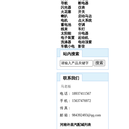
导航
断电器
闪光器
仪表
火花塞
开关
喇叭
启动马达
电机
点火系统
蓄电池
空调
线束
车灯
太阳能
分电器
电子装置
起动机
洗涤器
电动顶窗
车载小电
影音
站内搜索
联系我们
马老板
电 话：
18937411567
手 机：
15637476972
传 真：
邮 箱：
984392493@qq.com
河南许昌汽配城列表