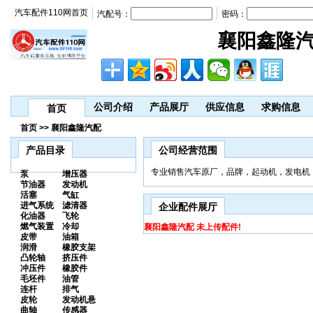
汽车配件110网首页
汽配号：
密码：
襄阳鑫隆
公司介绍
产品展厅
供应信息
求购信息
首页
首页 >> 襄阳鑫隆汽配
产品目录
公司经营范围
专业销售汽车原厂，品牌，起动机，发电机
泵
增压器
节油器
发动机
活塞
气缸
进气系统
滤清器
企业配件展厅
化油器
飞轮
燃气装置
冷却
襄阳鑫隆汽配 未上传配件!
皮带
油箱
润滑
橡胶支架
凸轮轴
挤压件
冲压件
橡胶件
毛坯件
油管
连杆
排气
皮轮
发动机悬
曲轴
传感器