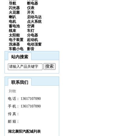
导航
断电器
闪光器
仪表
火花塞
开关
喇叭
启动马达
电机
点火系统
蓄电池
空调
线束
车灯
太阳能
分电器
电子装置
起动机
洗涤器
电动顶窗
车载小电
影音
站内搜索
联系我们
刘牧
电 话：
13617107090
手 机：
13617107090
传 真：
邮 箱：
湖北襄阳汽配城列表