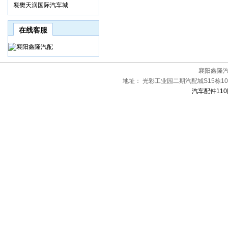
襄樊天润国际汽车城
在线客服
襄阳鑫隆
地址：
光彩工业园二期汽配城S15栋1
汽车配件110网[