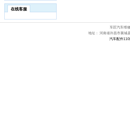
在线客服
车匠汽车维
地址：
河南省许昌市襄城
汽车配件110网[