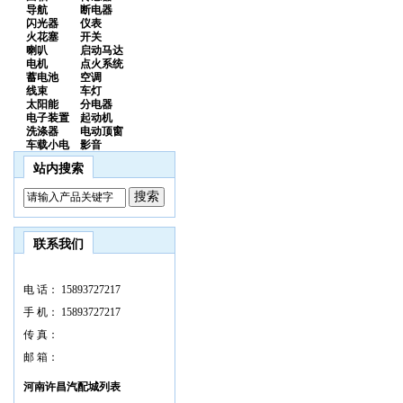
导航
断电器
闪光器
仪表
火花塞
开关
喇叭
启动马达
电机
点火系统
蓄电池
空调
线束
车灯
太阳能
分电器
电子装置
起动机
洗涤器
电动顶窗
车载小电
影音
站内搜索
联系我们
电 话：
15893727217
手 机：
15893727217
传 真：
邮 箱：
河南许昌汽配城列表