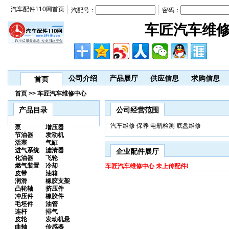
汽车配件110网首页
汽配号：
密码：
车匠汽车维
公司介绍
产品展厅
供应信息
求购信息
首页
首页 >> 车匠汽车维修中心
产品目录
公司经营范围
汽车维修 保养 电瓶检测 底盘维修
泵
增压器
节油器
发动机
活塞
气缸
进气系统
滤清器
企业配件展厅
化油器
飞轮
燃气装置
冷却
车匠汽车维修中心 未上传配件!
皮带
油箱
润滑
橡胶支架
凸轮轴
挤压件
冲压件
橡胶件
毛坯件
油管
连杆
排气
皮轮
发动机悬
曲轴
传感器