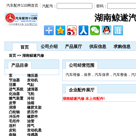
汽车配件110网首页
汽配号：
密码：
湖南鲸遂
公司介绍
产品展厅
供应信息
求购信息
首页
首页 >> 湖南鲸遂汽修
产品目录
公司经营范围
汽车维修，保养，汽车保养，汽车整备，汽
泵
增压器
节油器
发动机
活塞
气缸
进气系统
滤清器
企业配件展厅
化油器
飞轮
燃气装置
冷却
湖南鲸遂汽修 未上传配件!
皮带
油箱
润滑
橡胶支架
凸轮轴
挤压件
冲压件
橡胶件
毛坯件
油管
连杆
排气
皮轮
发动机悬
曲轴
传感器