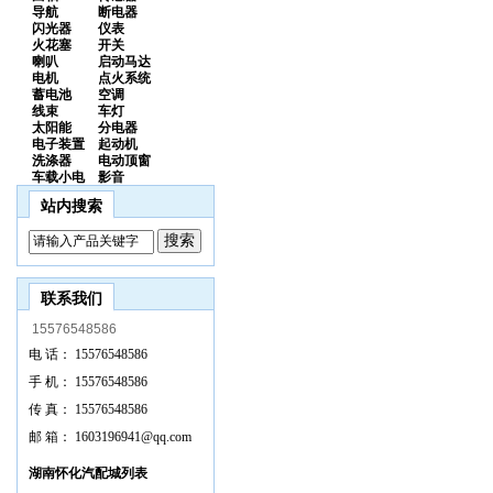
导航
断电器
闪光器
仪表
火花塞
开关
喇叭
启动马达
电机
点火系统
蓄电池
空调
线束
车灯
太阳能
分电器
电子装置
起动机
洗涤器
电动顶窗
车载小电
影音
站内搜索
联系我们
15576548586
电 话：
15576548586
手 机：
15576548586
传 真：
15576548586
邮 箱：
1603196941@qq.com
湖南怀化汽配城列表