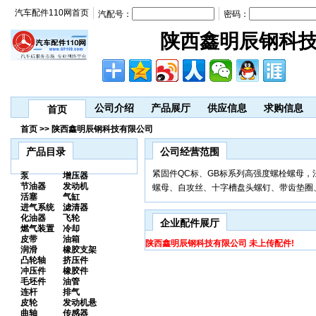
汽车配件110网首页
汽配号：
密码：
陕西鑫明辰钢科
公司介绍
产品展厅
供应信息
求购信息
首页
首页 >> 陕西鑫明辰钢科技有限公司
产品目录
公司经营范围
紧固件QC标、GB标系列高强度螺栓螺母
泵
增压器
节油器
发动机
螺母、自攻丝、十字槽盘头螺钉、带齿垫圈
活塞
气缸
进气系统
滤清器
化油器
飞轮
企业配件展厅
燃气装置
冷却
皮带
油箱
陕西鑫明辰钢科技有限公司 未上传配件!
润滑
橡胶支架
凸轮轴
挤压件
冲压件
橡胶件
毛坯件
油管
连杆
排气
皮轮
发动机悬
曲轴
传感器