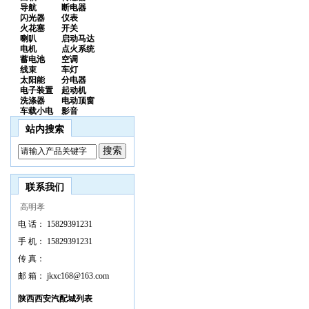
导航
断电器
闪光器
仪表
火花塞
开关
喇叭
启动马达
电机
点火系统
蓄电池
空调
线束
车灯
太阳能
分电器
电子装置
起动机
洗涤器
电动顶窗
车载小电
影音
站内搜索
联系我们
高明孝
电 话：
15829391231
手 机：
15829391231
传 真：
邮 箱：
jkxc168@163.com
陕西西安汽配城列表