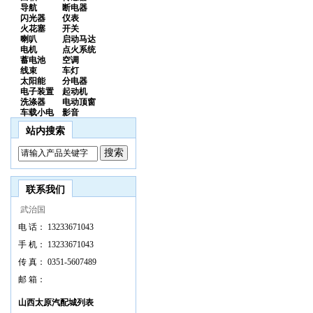
导航
断电器
闪光器
仪表
火花塞
开关
喇叭
启动马达
电机
点火系统
蓄电池
空调
线束
车灯
太阳能
分电器
电子装置
起动机
洗涤器
电动顶窗
车载小电
影音
站内搜索
联系我们
武治国
电 话：
13233671043
手 机：
13233671043
传 真：
0351-5607489
邮 箱：
山西太原汽配城列表