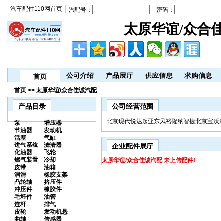
汽车配件110网首页
汽配号：
密码：
太原华谊/众合
公司介绍
产品展厅
供应信息
求购信息
首页
首页 >> 太原华谊/众合佳诚汽配
产品目录
公司经营范围
北京现代悦达起亚东风裕隆纳智捷北京宝沃
泵
增压器
节油器
发动机
活塞
气缸
进气系统
滤清器
企业配件展厅
化油器
飞轮
燃气装置
冷却
太原华谊/众合佳诚汽配 未上传配件!
皮带
油箱
润滑
橡胶支架
凸轮轴
挤压件
冲压件
橡胶件
毛坯件
油管
连杆
排气
皮轮
发动机悬
曲轴
传感器