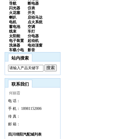
导航
断电器
闪光器
仪表
火花塞
开关
喇叭
启动马达
电机
点火系统
蓄电池
空调
线束
车灯
太阳能
分电器
电子装置
起动机
洗涤器
电动顶窗
车载小电
影音
站内搜索
联系我们
何丽霞
电 话：
手 机：
18981152006
传 真：
邮 箱：
四川绵阳汽配城列表