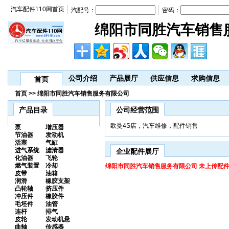
汽车配件110网首页
汽配号：
密码：
绵阳市同胜汽车销售
公司介绍
产品展厅
供应信息
求购信息
首页
首页 >> 绵阳市同胜汽车销售服务有限公司
产品目录
公司经营范围
欧曼4S店，汽车维修，配件销售
泵
增压器
节油器
发动机
活塞
气缸
进气系统
滤清器
企业配件展厅
化油器
飞轮
燃气装置
冷却
绵阳市同胜汽车销售服务有限公司 未上传配件
皮带
油箱
润滑
橡胶支架
凸轮轴
挤压件
冲压件
橡胶件
毛坯件
油管
连杆
排气
皮轮
发动机悬
曲轴
传感器