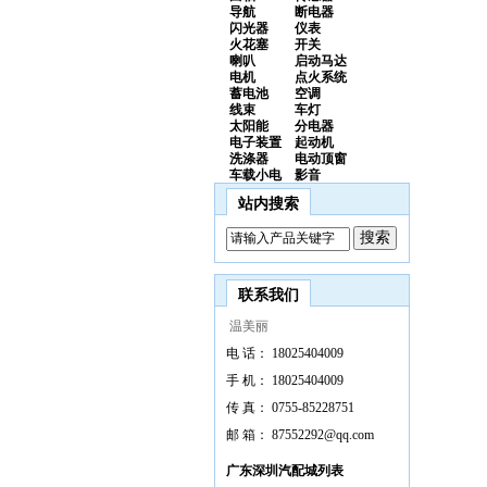
导航
断电器
闪光器
仪表
火花塞
开关
喇叭
启动马达
电机
点火系统
蓄电池
空调
线束
车灯
太阳能
分电器
电子装置
起动机
洗涤器
电动顶窗
车载小电
影音
站内搜索
联系我们
温美丽
电 话：
18025404009
手 机：
18025404009
传 真：
0755-85228751
邮 箱：
87552292@qq.com
广东深圳汽配城列表