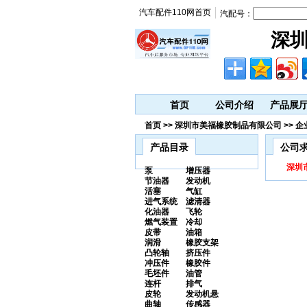
汽车配件110网首页
汽配号：
深
首页
公司介绍
产品展
首页 >> 深圳市美福橡胶制品有限公司 >> 
产品目录
公司
深圳
泵
增压器
节油器
发动机
活塞
气缸
进气系统
滤清器
化油器
飞轮
燃气装置
冷却
皮带
油箱
润滑
橡胶支架
凸轮轴
挤压件
冲压件
橡胶件
毛坯件
油管
连杆
排气
皮轮
发动机悬
曲轴
传感器