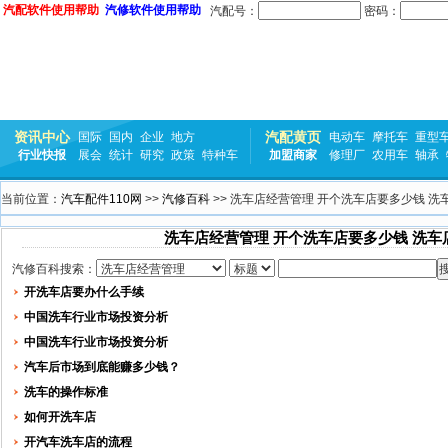
汽配软件使用帮助
汽修软件使用帮助
汽配号：
密码：
资讯中心
汽配黄页
国际
国内
企业
地方
电动车
摩托车
重型
行业快报
展会
统计
研究
政策
特种车
加盟商家
修理厂
农用车
轴承
当前位置：
汽车配件110网
>>
汽修百科
>> 洗车店经营管理 开个洗车店要多少钱 洗
洗车店经营管理 开个洗车店要多少钱 洗车
汽修百科搜索：
开洗车店要办什么手续
中国洗车行业市场投资分析
中国洗车行业市场投资分析
汽车后市场到底能赚多少钱？
洗车的操作标准
如何开洗车店
开汽车洗车店的流程