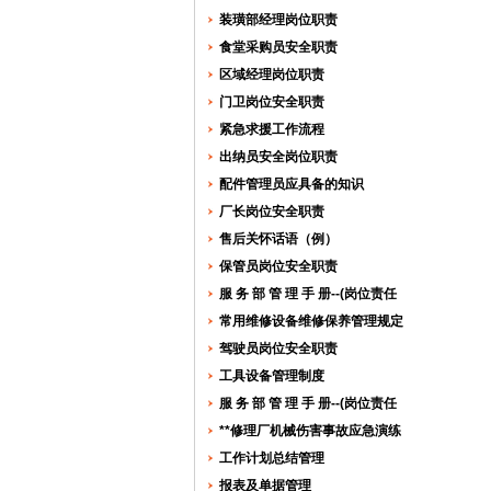
装璜部经理岗位职责
食堂采购员安全职责
区域经理岗位职责
门卫岗位安全职责
紧急求援工作流程
出纳员安全岗位职责
配件管理员应具备的知识
厂长岗位安全职责
售后关怀话语（例）
保管员岗位安全职责
服 务 部 管 理 手 册--(岗位责任
常用维修设备维修保养管理规定
驾驶员岗位安全职责
工具设备管理制度
服 务 部 管 理 手 册--(岗位责任
**修理厂机械伤害事故应急演练
工作计划总结管理
报表及单据管理