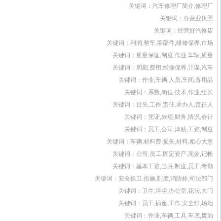
关键词：汽车修理厂简介,修理厂
关键词：办营业执照
关键词：经营好汽修店
关键词：利润,整车,零部件,维修保养,市场
关键词：质量保证,制度,作业,车辆,质量
关键词：周期,费用,维修保养,计谋,汽车
关键词：作业,车辆,人员,车间,备用品
关键词：系数,岗位,技术,作业,组长
关键词：过失,工作,责任,承办人,责任人
关键词：凭证,款项,财务,情况,会计
关键词：员工,公司,津贴,工资,制度
关键词：车辆,材料费,损失,材料,粗心大意
关键词：公司,员工,固定资产,现金,记帐
关键词：基本工资,当月,制度,员工,考勤
关键词：安全保卫,措施,制度,消防栓,司法部门
关键词：卫生,浮尘,办公室,花坛,大门
关键词：员工,插座,工作,安全灯,场地
关键词：作业,车辆,工具,车底,废油