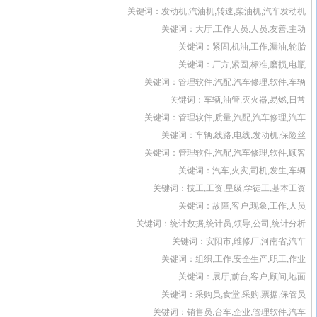
关键词：发动机,汽油机,转速,柴油机,汽车发动机
关键词：大厅,工作人员,人员,友善,主动
关键词：紧固,机油,工作,漏油,轮胎
关键词：厂方,紧固,标准,磨损,电瓶
关键词：管理软件,汽配,汽车修理,软件,车辆
关键词：车辆,油管,灭火器,易燃,日常
关键词：管理软件,质量,汽配,汽车修理,汽车
关键词：车辆,线路,电线,发动机,保险丝
关键词：管理软件,汽配,汽车修理,软件,顾客
关键词：汽车,火灾,司机,发生,车辆
关键词：技工,工资,星级,学徒工,基本工资
关键词：故障,客户,现象,工作,人员
关键词：统计数据,统计员,领导,公司,统计分析
关键词：安阳市,维修厂,河南省,汽车
关键词：组织,工作,安全生产,职工,作业
关键词：展厅,前台,客户,顾问,地面
关键词：采购员,食堂,采购,票据,保管员
关键词：销售员,台车,企业,管理软件,汽车