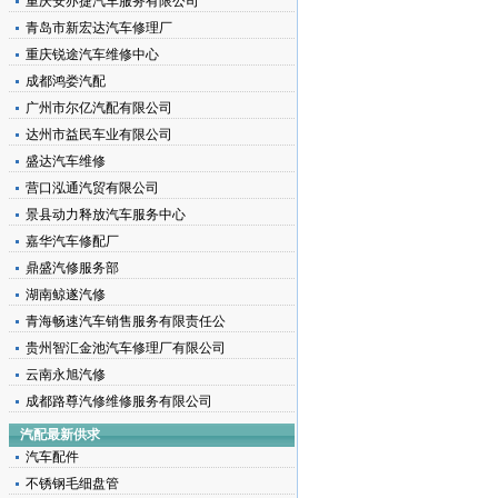
重庆安亦捷汽车服务有限公司
青岛市新宏达汽车修理厂
重庆锐途汽车维修中心
成都鸿娄汽配
广州市尔亿汽配有限公司
达州市益民车业有限公司
盛达汽车维修
营口泓通汽贸有限公司
景县动力释放汽车服务中心
嘉华汽车修配厂
鼎盛汽修服务部
湖南鲸遂汽修
青海畅速汽车销售服务有限责任公
贵州智汇金池汽车修理厂有限公司
云南永旭汽修
成都路尊汽修维修服务有限公司
汽配最新供求
汽车配件
不锈钢毛细盘管