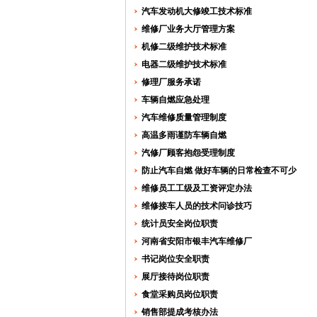
汽车发动机大修竣工技术标准
维修厂业务大厅管理方案
机修二级维护技术标准
电器二级维护技术标准
修理厂服务承诺
车辆自燃应急处理
汽车维修质量管理制度
高温多雨谨防车辆自燃
汽修厂顾客抱怨受理制度
防止汽车自燃 做好车辆的日常检查不可少
维修员工工级及工资评定办法
维修接车人员的技术问诊技巧
统计员安全岗位职责
河南省安阳市银丰汽车维修厂
书记岗位安全职责
展厅接待岗位职责
食堂采购员岗位职责
销售部提成考核办法