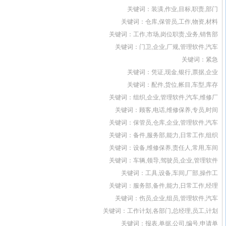
关键词：装潢,作业,目标,职责,部门
关键词：仓库,保管员,工作,物资,材料
关键词：工作,市场,岗位职责,业务,销售部
关键词：门卫,企业,厂规,管理软件,汽车
关键词：紧急
关键词：凭证,现金,银行,票据,企业
关键词：配件,货位,帐目,车型,库存
关键词：组织,企业,管理软件,汽车,维修厂
关键词：顾客,电话,维修保养,专员,时间
关键词：保管员,仓库,企业,管理软件,汽车
关键词：备件,服务部,能力,日常工作,组织
关键词：设备,维修保养,责任人,常用,车间
关键词：车辆,领导,驾驶员,企业,管理软件
关键词：工具,设备,车间,厂部,操作工
关键词：服务部,备件,能力,日常工作,经理
关键词：伤员,企业,组员,管理软件,汽车
关键词：工作计划,各部门,总经理,员工,计划
关键词：报表,单据,公司,编号,申请单