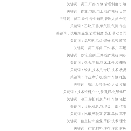
关键词：员工,厂部,车辆,管理制度,班组
关键词：作业,电瓶,电工,操作规程,日光
关键词：员工,条件,专业知识,管理人员,合同
关键词：乙炔,工作,氧气瓶,气阀,作业
关键词：试用期,企业,管理制度,员工,劳动合同
关键词：氧气瓶,乙炔,焊枪,氧气,软管
关键词：员工,车间,工作,客户,车场
关键词：砂轮,磨削,工件,操作规程,内积
关键词：钻头,主轴,钻床,工件,冷却液
关键词：设备,技术员,专职,技术,状况
关键词：作业,举升机,操作,车辆,托架
关键词：班组,反馈,轻松,人员,质量
关键词：技术资料,企业,条例,轻松,维修厂
关键词：漆工,修旧利废,节约,车辆,轻松
关键词：设备,机具,管理员,厂部,仪表
关键词：汽车,驾驶室,客车,单位,高于
关键词：信息技术,企业,手段,技术,理念
关键词：存货,材料,库存,库房,财务