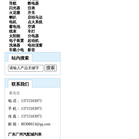
导航
断电器
闪光器
仪表
火花塞
开关
喇叭
启动马达
电机
点火系统
蓄电池
空调
线束
车灯
太阳能
分电器
电子装置
起动机
洗涤器
电动顶窗
车载小电
影音
站内搜索
联系我们
蒋先生
电 话：
13715163973
手 机：
13715163973
传 真：
13715163973
邮 箱：
80308613@qq.com
广东广州汽配城列表