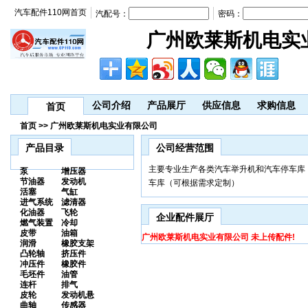
汽车配件110网首页
汽配号：
密码：
广州欧莱斯机电实
公司介绍
产品展厅
供应信息
求购信息
首页
首页 >> 广州欧莱斯机电实业有限公司
产品目录
公司经营范围
主要专业生产各类汽车举升机和汽车停车库
泵
增压器
节油器
发动机
车库（可根据需求定制）
活塞
气缸
进气系统
滤清器
化油器
飞轮
企业配件展厅
燃气装置
冷却
皮带
油箱
广州欧莱斯机电实业有限公司 未上传配件!
润滑
橡胶支架
凸轮轴
挤压件
冲压件
橡胶件
毛坯件
油管
连杆
排气
皮轮
发动机悬
曲轴
传感器