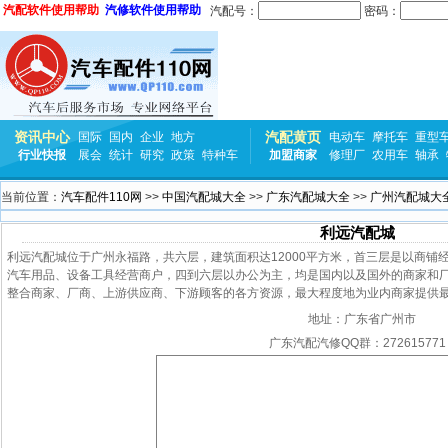
汽配软件使用帮助
汽修软件使用帮助
汽配号：
密码：
资讯中心
汽配黄页
国际
国内
企业
地方
电动车
摩托车
重型
行业快报
展会
统计
研究
政策
特种车
加盟商家
修理厂
农用车
轴承
当前位置：
汽车配件110网
>>
中国汽配城大全
>>
广东汽配城大全
>>
广州汽配城大
利远汽配城
利远汽配城位于广州永福路，共六层，建筑面积达12000平方米，首三层是以商铺
汽车用品、设备工具经营商户，四到六层以办公为主，均是国内以及国外的商家和
整合商家、厂商、上游供应商、下游顾客的各方资源，最大程度地为业内商家提供
地址：
广东省广州市
广东汽配汽修QQ群：272615771