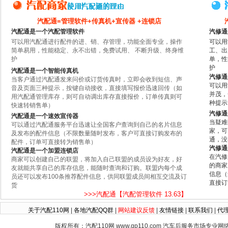
汽配通=管理软件+传真机+宣传器 +连锁店
汽配通是一个汽配管理软件
汽修通
可以用汽配通进行配件的进、销、存管理，功能全面专业，操作
可以用
简单易用，性能稳定、永不出错，免费试用、 不断升级、终身维
工、出
护
单，性
护
汽配通是一个智能传真机
汽修通
当客户通过汽配通发来问价或订货传真时，立即会收到短信、声
可以用
音及页面三种提示，按键自动接收，直接填写报价迅速回传（如
并茂，
用汽配通管理库存，则可自动调出库存直接报价，订单传真则可
种提示
快速转销售单）
汽修通
汽配通是一个速效宣传器
当疑难
可以通过汽配通服务平台迅速让全国客户查询到自己的名片信息
家，可
及发布的配件信息（不限数量随时发布，客户可直接订购发布的
通，没
配件，订单可直接转为销售单）
汽修通
汽配通是一个加盟连锁店
在汽修
商家可以创建自己的联盟，将加入自己联盟的成员设为好友，好
的商家
友就能共享自己的库存信息，能随时查询和订购。联盟内每个成
信息（
员还可以发布100条推荐配件信息，供同联盟成员间相互交流及订
直接订
货
>>>汽配通【汽配管理软件 13.63】
关于汽配110网
|
各地汽配QQ群
|
网站建议反馈
|
友情链接
|
联系我们
|
代
版权所有：汽配110网 www.qp110.com 汽车后服务市场专