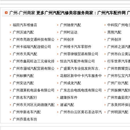
广州-广州商家
更多广州汽配汽修美容服务商家：广州汽车配件网 
福田汽车维修店
广州驰誉汽配
中科院广州电
广州沃迪汽配
广州时运达
司
黑熊汽配
广州市亮路交通科技有限公
广州创洋
广州创洋
司
广州卡福瑞汽配连锁公司
广州维卡汽车零部件
广州祥之源汽
广州市天禹汽配
广州霏律顿贸易有限公司
广州市白云黄边
广州市鑫苑旺达三元催化排
恒吉汽车配件有限公司
新
行车世界汽车
气管
广州市灏域汽配贸易有限公
广盛重汽专业批发刹车古、
广州市辉耀货
司
广州标狮汽配
轮心
花都区新华中卡汽车服务中
司
广州市弘宝汽
广州安达汽配
心
广州成龙汽配
司
广州广欣汽配
广州晟莱机电设备有限公司
广东志合电线电缆有限公司
广州振狮汽配
广胜名车汽配行
建隆拆车件
广州市鑫茹奕
广州市天河区元岗德微汽配
速诚汽配
限公
广东美邦环保
商行
广州华新名车汽配
广州市白云区黄石圣达菲汽
公司
广州明源汽配
广州乔晨名车坊
配行