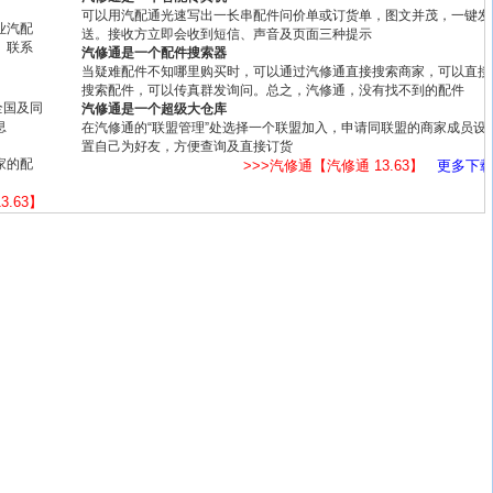
可以用汽配通光速写出一长串配件问价单或订货单，图文并茂，一键发
业汽配
送。接收方立即会收到短信、声音及页面三种提示
、联系
汽修通是一个配件搜索器
当疑难配件不知哪里购买时，可以通过汽修通直接搜索商家，可以直接
搜索配件，可以传真群发询问。总之，汽修通，没有找不到的配件
全国及同
汽修通是一个超级大仓库
息
在汽修通的“联盟管理”处选择一个联盟加入，申请同联盟的商家成员设
置自己为好友，方便查询及直接订货
家的配
>>>汽修通【汽修通 13.63】
更多下
3.63】