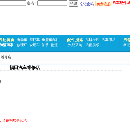
汽车配件城
密码：
忘记密码
免费注册
汽配黄页
配件搜索
汽
电动车
摩托车
重型车配件
品牌专区
汽车用品
加盟商家
修理厂
农用车
轴承
物流
汽配采购
汽配供求
摩托
车维修店
福田汽车维修店
修
，请说明您是从汽
！