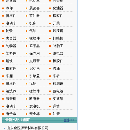
差速器
电动车
芳香用
冷却
展览会
化油器
挤压件
节油器
橡胶件
电动车
机床
开关
轮毂
气缸
烤漆房
离合器
橡胶件
打蜡机
制动器
遮阳品
补胎工
塑料件
保养用
继电器
钢铁
交通警
橡胶件
橡胶件
启动马
汽油
车厢
引擎盖
车桥
挤压件
飞轮
检测设
清洗养
橡胶件
蓄电池
弯管机
断电器
变速箱
电动车
发电机
弹簧
电子诊
安全标
油管
最新汽配加盟商
更多>>
山东金悦源新材料有限公司