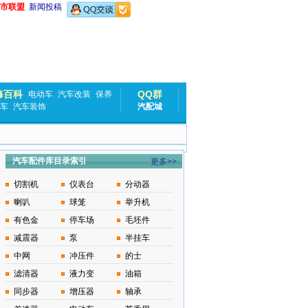
市联盟
新闻投稿
修百科
QQ群
电动车
汽车改装
保养
车
汽车装饰
汽配城
汽车配件库目录索引
更多>>
切割机
仪表台
分动器
喇叭
球笼
举升机
有色金
停车场
毛坯件
减震器
泵
半挂车
中网
冲压件
的士
滤清器
液力变
油箱
同步器
增压器
轴承