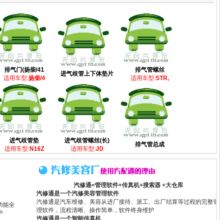
排气门(扬柴/41
排气管螺丝
进气歧管上下体垫片
适用车型:
扬柴/4
适用车型:
STR,
进气歧管垫
进气歧管螺丝(长)
排气管总成
适用车型:
N16Z
适用车型:
JD
汽修通=管理软件+传真机+搜索器 +大仓库
汽修通是一个汽修美容管理软件
汽修通是汽车维修、美容从进厂接待、派工、出厂结算等过程的完整管
功能全
理软件，流程清晰、操作简单，软件终身维护
护
汽修通是一个智能传真机