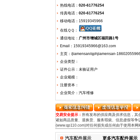
热线电话：
020-61776254
传真电话：
020-61776254
移动电话：15919345966
在线ＱＱ：
通信地址：
广州市增城区福田路1号
Email：15919345966@163.com
主页：
/jiamensan/qphjiamensan-18602055966
企业类型：
证件公示：未验证用户
企业规模：
注册资本：
企业简介：汽车维修
交易安全提示：
所有发布的供应商及供求信息，其
诸如商品质量、退换货、服务瑕疵、信息虚假等争议
(www.qp110.com)对任何损失或任何由于使
汽车配件展示
更多汽车配件展示