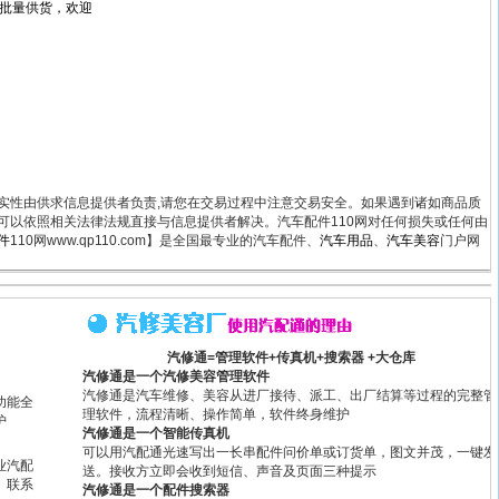
月批量供货，欢迎
真实性由供求信息提供者负责,请您在交易过程中注意交易安全。如果遇到诸如商品质
可以依照相关法律法规直接与信息提供者解决。汽车配件110网对任何损失或任何由
件
110网www.qp110.com】是全国最专业的汽车配件、
汽车用品
、
汽车美容
门户网
汽修通=管理软件+传真机+搜索器 +大仓库
汽修通是一个汽修美容管理软件
汽修通是汽车维修、美容从进厂接待、派工、出厂结算等过程的完整管
功能全
理软件，流程清晰、操作简单，软件终身维护
护
汽修通是一个智能传真机
可以用汽配通光速写出一长串配件问价单或订货单，图文并茂，一键发
业汽配
送。接收方立即会收到短信、声音及页面三种提示
、联系
汽修通是一个配件搜索器