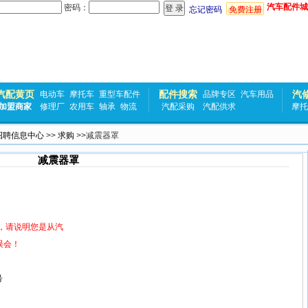
汽车配件城
密码：
忘记密码
免费注册
汽配黄页
配件搜索
汽
电动车
摩托车
重型车配件
品牌专区
汽车用品
加盟商家
修理厂
农用车
轴承
物流
汽配采购
汽配供求
摩托
招聘信息中心
>>
求购
>>减震器罩
减震器罩
，请说明您是从汽
误会！
号