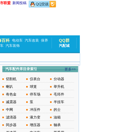
市联盟
新闻投稿
修百科
QQ群
电动车
汽车改装
保养
车
汽车装饰
汽配城
汽车配件库目录索引
更多>>
切割机
仪表台
分动器
喇叭
球笼
举升机
有色金
停车场
毛坯件
减震器
泵
半挂车
中网
冲压件
的士
滤清器
液力变
油箱
同步器
增压器
轴承