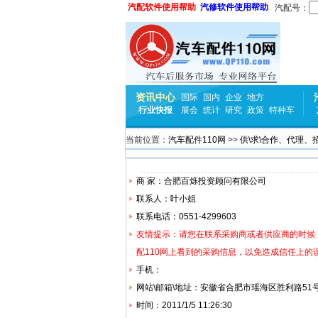
汽配软件使用帮助
汽修软件使用帮助
汽配号：
资讯中心
国际
国内
企业
地方
行业快报
展会
统计
研究
政策
特种车
当前位置：
汽车配件110网
>>
供\求\合作、代理、
商 家：合肥百烁投资顾问有限公司
联系人：叶小姐
联系电话：0551-4299603
友情提示：请您在联系采购商或者供应商的时候
配110网上看到的采购信息，以免造成信任上的
手机：
网站\邮箱\地址：安徽省合肥市瑶海区胜利路51
时间：2011/1/5 11:26:30