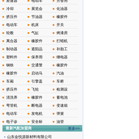
差速器
电动车
芳香用
冷却
展览会
化油器
挤压件
节油器
橡胶件
电动车
机床
开关
轮毂
气缸
烤漆房
离合器
橡胶件
打蜡机
制动器
遮阳品
补胎工
塑料件
保养用
继电器
钢铁
交通警
橡胶件
橡胶件
启动马
汽油
车厢
引擎盖
车桥
挤压件
飞轮
检测设
清洗养
橡胶件
蓄电池
弯管机
断电器
变速箱
电动车
发电机
弹簧
电子诊
安全标
油管
最新汽配加盟商
更多>>
山东金悦源新材料有限公司