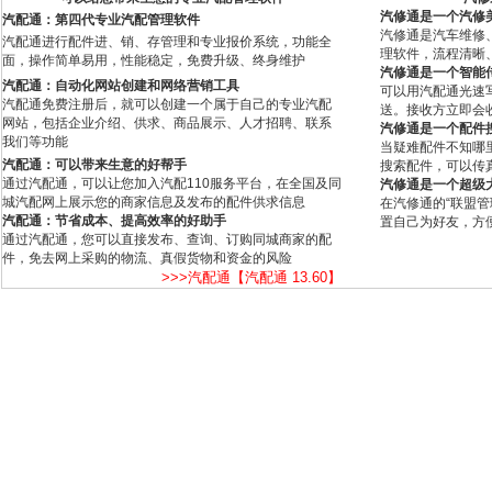
汽修通是一个汽修
汽配通：第四代专业汽配管理软件
汽修通是汽车维修
汽配通进行配件进、销、存管理和专业报价系统，功能全
理软件，流程清晰
面，操作简单易用，性能稳定，免费升级、终身维护
汽修通是一个智能
汽配通：自动化网站创建和网络营销工具
可以用汽配通光速
汽配通免费注册后，就可以创建一个属于自己的专业汽配
送。接收方立即会
网站，包括企业介绍、供求、商品展示、人才招聘、联系
汽修通是一个配件
我们等功能
当疑难配件不知哪
汽配通：可以带来生意的好帮手
搜索配件，可以传
通过汽配通，可以让您加入汽配110服务平台，在全国及同
汽修通是一个超级
城汽配网上展示您的商家信息及发布的配件供求信息
在汽修通的“联盟
汽配通：节省成本、提高效率的好助手
置自己为好友，方
通过汽配通，您可以直接发布、查询、订购同城商家的配
件，免去网上采购的物流、真假货物和资金的风险
>>>汽配通【汽配通 13.60】