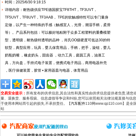
时间：2025/6/30 9:18:15
详细内容：耐热级供应TPE德国胶宝TF8THT，TF3UVT，
TF5UVT，TF8UVT，TF3AAB， TPE的软触感特性可以专门量身
定做，以产生一种特殊的手感（触感宜人，光滑，潮湿手柄，柔滑
等）。产品系列包括：可以极好地粘附于众多工程塑料的重叠模塑
型，透明级，耐热级特透明的品种 ，肖氏OO级硬度可低达30的特
软型，典型应用，玩具，婴儿保育用品，手柄，把手，旋钮，婴儿
奶瓶奶嘴 ，橡皮奶头，固齿器 ，动力工具，庭园工具，油漆工
具，方向盘，手持式电子装置，便携式电子用品，商用电器外壳
，医疗保健装置，胶管 • 家用器皿与电器，体育用品
交易安全提示：
所有发布的供求信息,其合法性和真实性由供求信息提供者负责,请您
量、退换货、服务瑕疵、信息虚假等争议和纠纷,您可以依照相关法律法规直接与信息
于使用本网站而引起的损失,不承担责任。【
汽车配件
110网www.qp110.com】
站
可以给您带来生意的专业汽配管理软件
汽修