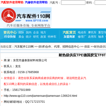
汽配软件使用帮助
汽修软件使用帮助
汽配号：
密码：
资讯中心
汽配黄页
国际
国内
企业
地方
电动车
摩托车
重型
行业快报
展会
统计
研究
政策
特种车
加盟商家
修理厂
农用车
轴承
当前位置：
汽车配件110网
>>
供\求\合作、代理、招聘信息中心
>>
供应
>>耐热级供应
耐热级供应TPE德国胶宝TF8T
商 家：东莞市越泰新材料有限公司
联系人：龙生
联系电话：0158-17685968
友情提示：请您在联系采购商或者供应商的时候，请说明您是从汽
配110网上看到的采购信息，以免造成信任上的误会！
手机：15817501989
http://www.qp110.com/jiamensan/jiamensan-136624.html
网站\邮箱\地址：QQ:717215701