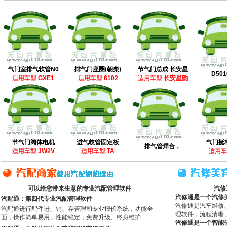
气门室排气软管N0
排气门座圈(朝柴)
节气门总成 长安星
D501
适用车型:
GXE1
适用车型:
6102
适用车型:
长安星韵
节气门阀体电机
进气歧管固定板
气门挺
排气管焊合，
适用车型:
JW2V
适用车型:
TA
适用车
可以给您带来生意的专业汽配管理软件
汽修
汽修通是一个汽修
汽配通：第四代专业汽配管理软件
汽修通是汽车维修
汽配通进行配件进、销、存管理和专业报价系统，功能全
理软件，流程清晰
面，操作简单易用，性能稳定，免费升级、终身维护
汽修通是一个智能