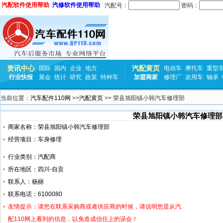
汽配软件使用帮助
汽修软件使用帮助
汽配号：
密码：
资讯中心
汽配黄页
国际
国内
企业
地方
电动车
摩托车
重型
行业快报
展会
统计
研究
政策
特种车
加盟商家
修理厂
农用车
轴承
当前位置：
汽车配件110网
>>
汽配黄页
>> 荣县旭阳镇小韩汽车修理部
荣县旭阳镇小韩汽车修理部
商家名称：荣县旭阳镇小韩汽车修理部
经营项目：车身修理
行业类别：汽配商
所在地区：四川-自贡
联系人：杨丽
联系电话：6100080
友情提示：请您在联系采购商或者供应商的时候，请说明您是从汽
配110网上看到的信息，以免造成信任上的误会！