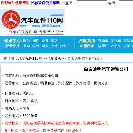
汽配软件使用帮助
汽修软件使用帮助
汽配号：
密码：
资讯中心
汽配黄页
国际
国内
企业
地方
电动车
摩托车
重型
行业快报
展会
统计
研究
政策
特种车
加盟商家
修理厂
农用车
轴承
当前位置：
汽车配件110网
>>
汽配黄页
>> 自贡通明汽车运输公司
自贡通明汽车运输公司
商家名称：自贡通明汽车运输公司
经营项目：公路货运，捎带客运，汽车配件，
汽车修理
，提供劳务
行业类别：汽配商
所在地区：四川-自贡
联系人：焦抗帝
联系电话：3301645
友情提示：请您在联系采购商或者供应商的时候，请说明您是从汽
配110网上看到的信息，以免造成信任上的误会！