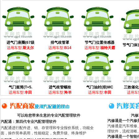
进气门座圈(67级
排气歧管罩
节气门位置传感器
节气门体
适用车型:
斯太尔
适用车型:
B14
适用车型:
福特天霸
气门挺筒(T=5.
进气歧管螺栓
气门油封(排)MC
三效催化
适用车型:
丰田
适用车型:
羚羊
适用车型:
丰田
适用车
可以给您带来生意的专业汽配管理软件
汽修
汽修通是一个汽修
汽配通：第四代专业汽配管理软件
汽修通是汽车维修
汽配通进行配件进、销、存管理和专业报价系统，功能全
理软件，流程清晰
面，操作简单易用，性能稳定，免费升级、终身维护
汽修通是一个智能