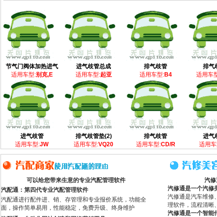
节气门阀体加热进气
进气歧管总成
排气歧管
排气
适用车型:
别克,E
适用车型:
起亚
适用车型:
B4
适用车型
进气歧管
排气歧管垫(2)
排气歧管
进气
适用车型:
JW
适用车型:
VQ20
适用车型:
CD/R
适用车
可以给您带来生意的专业汽配管理软件
汽修
汽修通是一个汽修
汽配通：第四代专业汽配管理软件
汽修通是汽车维修
汽配通进行配件进、销、存管理和专业报价系统，功能全
理软件，流程清晰
面，操作简单易用，性能稳定，免费升级、终身维护
汽修通是一个智能