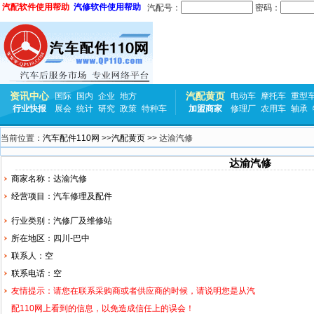
汽配软件使用帮助
汽修软件使用帮助
汽配号：
密码：
资讯中心
汽配黄页
国际
国内
企业
地方
电动车
摩托车
重型
行业快报
展会
统计
研究
政策
特种车
加盟商家
修理厂
农用车
轴承
当前位置：
汽车配件110网
>>
汽配黄页
>> 达渝汽修
达渝汽修
商家名称：达渝汽修
经营项目：
汽车修理
及配件
行业类别：汽修厂及维修站
所在地区：四川-巴中
联系人：空
联系电话：空
友情提示：请您在联系采购商或者供应商的时候，请说明您是从汽
配110网上看到的信息，以免造成信任上的误会！