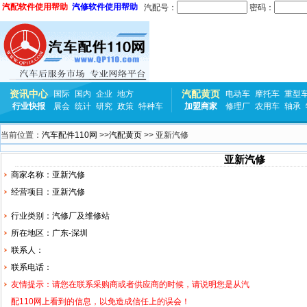
汽配软件使用帮助
汽修软件使用帮助
汽配号：
密码：
资讯中心
汽配黄页
国际
国内
企业
地方
电动车
摩托车
重型
行业快报
展会
统计
研究
政策
特种车
加盟商家
修理厂
农用车
轴承
当前位置：
汽车配件110网
>>
汽配黄页
>> 亚新汽修
亚新汽修
商家名称：亚新汽修
经营项目：亚新汽修
行业类别：汽修厂及维修站
所在地区：广东-深圳
联系人：
联系电话：
友情提示：请您在联系采购商或者供应商的时候，请说明您是从汽
配110网上看到的信息，以免造成信任上的误会！