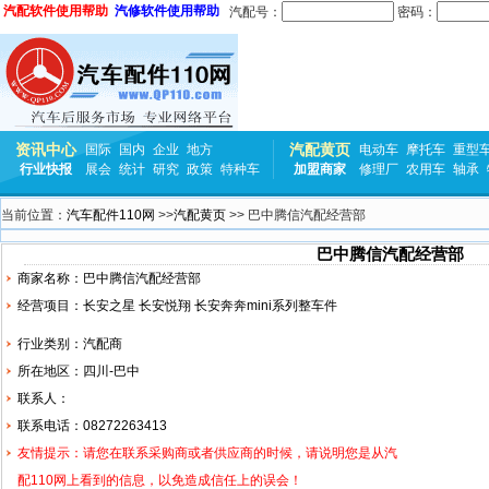
汽配软件使用帮助
汽修软件使用帮助
汽配号：
密码：
资讯中心
汽配黄页
国际
国内
企业
地方
电动车
摩托车
重型
行业快报
展会
统计
研究
政策
特种车
加盟商家
修理厂
农用车
轴承
当前位置：
汽车配件110网
>>
汽配黄页
>> 巴中腾信汽配经营部
巴中腾信汽配经营部
商家名称：巴中腾信汽配经营部
经营项目：
长安
之星
长安
悦翔 长安
奔奔
mini系列
整车
件
行业类别：汽配商
所在地区：四川-巴中
联系人：
联系电话：08272263413
友情提示：请您在联系采购商或者供应商的时候，请说明您是从汽
配110网上看到的信息，以免造成信任上的误会！