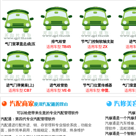
排气歧管
节气门控制软轴支架
进
气门室罩盖总成(压
适用车型:
TB45
适用车型:
ZX
适用车
进气门弹簧座(上)
进气歧管垫
节气门位置传感器
气门室盖
适用车型:
CB7
适用车型:
VE-B
适用车型:
华普,
适用车
可以给您带来生意的专业汽配管理软件
汽修
汽修通是一个汽修
汽配通：第四代专业汽配管理软件
汽修通是汽车维修
汽配通进行配件进、销、存管理和专业报价系统，功能全
理软件，流程清晰
面，操作简单易用，性能稳定，免费升级、终身维护
汽修通是一个智能