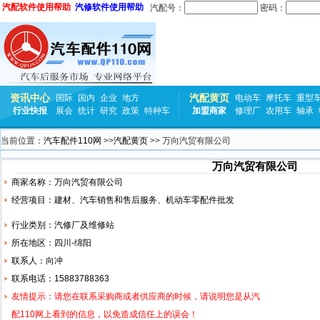
汽配软件使用帮助
汽修软件使用帮助
汽配号：
密码：
资讯中心
汽配黄页
国际
国内
企业
地方
电动车
摩托车
重型
行业快报
展会
统计
研究
政策
特种车
加盟商家
修理厂
农用车
轴承
当前位置：
汽车配件110网
>>
汽配黄页
>> 万向汽贸有限公司
万向汽贸有限公司
商家名称：万向汽贸有限公司
经营项目：建材、汽车销售和售后服务、机动车零配件批发
行业类别：汽修厂及维修站
所在地区：四川-绵阳
联系人：向冲
联系电话：15883788363
友情提示：请您在联系采购商或者供应商的时候，请说明您是从汽
配110网上看到的信息，以免造成信任上的误会！