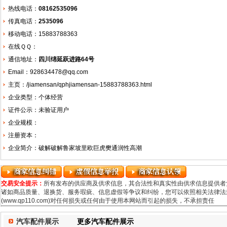
热线电话：
08162535096
传真电话：
2535096
移动电话：15883788363
在线ＱＱ：
通信地址：
四川绵延跃进路64号
Email：928634478@qq.com
主页：
/jiamensan/qphjiamensan-15883788363.html
企业类型：个体经营
证件公示：未验证用户
企业规模：
注册资本：
企业简介：破解破解鲁家坡里欧巨虎樊通润性高潮
交易安全提示：
所有发布的供应商及供求信息，其合法性和真实性由供求信息提供者
诸如商品质量、退换货、服务瑕疵、信息虚假等争议和纠纷，您可以依照相关法律法规
(www.qp110.com)对任何损失或任何由于使用本网站而引起的损失，不承担责任
汽车配件展示
更多汽车配件展示