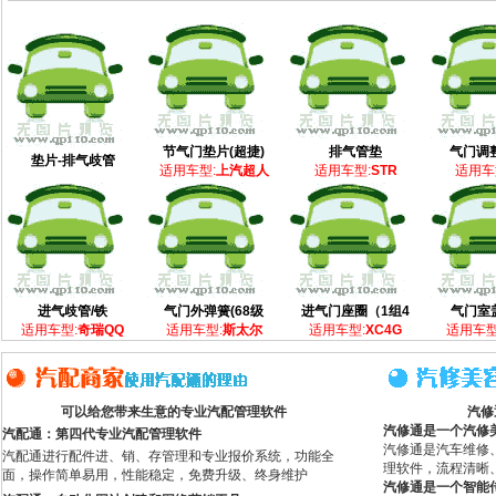
节气门垫片(超捷)
排气管垫
气门调整
垫片-排气歧管
适用车型:
上汽超人
适用车型:
STR
适用车
进气歧管/铁
气门外弹簧(68级
进气门座圈（1组4
气门室
适用车型:
奇瑞QQ
适用车型:
斯太尔
适用车型:
XC4G
适用车型
可以给您带来生意的专业汽配管理软件
汽修
汽修通是一个汽修
汽配通：第四代专业汽配管理软件
汽修通是汽车维修
汽配通进行配件进、销、存管理和专业报价系统，功能全
理软件，流程清晰
面，操作简单易用，性能稳定，免费升级、终身维护
汽修通是一个智能