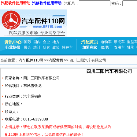
汽配软件使用帮助
汽修软件使用帮助
汽配号：
密码：
资讯中心
汽配黄页
国际
国内
企业
地方
电动车
摩托车
重型
行业快报
展会
统计
研究
政策
特种车
加盟商家
修理厂
农用车
轴承
当前位置：
汽车配件110网
>>
汽配黄页
>> 四川三阳汽车有限公司
四川三阳汽车有限公司
商家名称：四川三阳汽车有限公司
经营项目：
东风
雪铁龙
行业类别：汽车经销商
所在地区：-
联系人：
联系电话：0816-6339888
友情提示：请您在联系采购商或者供应商的时候，请说明您是从汽
配110网上看到的信息，以免造成信任上的误会！