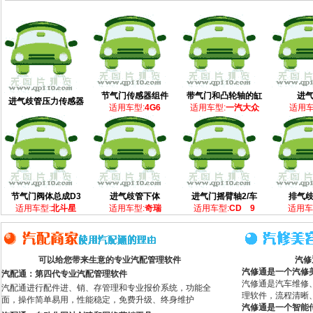
节气门传感器组件
带气门和凸轮轴的缸
进
进气歧管压力传感器
适用车型:
4G6
适用车型:
一汽大众
适用车
节气门阀体总成D3
进气歧管下体
进气门摇臂轴2/车
排气
适用车型:
北斗星
适用车型:
奇瑞
适用车型:
CD 9
适用车
可以给您带来生意的专业汽配管理软件
汽修
汽修通是一个汽修
汽配通：第四代专业汽配管理软件
汽修通是汽车维修
汽配通进行配件进、销、存管理和专业报价系统，功能全
理软件，流程清晰
面，操作简单易用，性能稳定，免费升级、终身维护
汽修通是一个智能