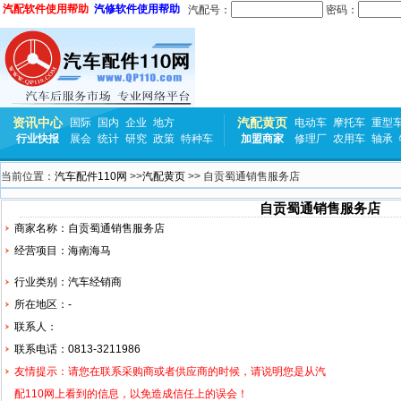
汽配软件使用帮助
汽修软件使用帮助
汽配号：
密码：
资讯中心
汽配黄页
国际
国内
企业
地方
电动车
摩托车
重型
行业快报
展会
统计
研究
政策
特种车
加盟商家
修理厂
农用车
轴承
当前位置：
汽车配件110网
>>
汽配黄页
>> 自贡蜀通销售服务店
自贡蜀通销售服务店
商家名称：自贡蜀通销售服务店
经营项目：海南海马
行业类别：汽车经销商
所在地区：-
联系人：
联系电话：0813-3211986
友情提示：请您在联系采购商或者供应商的时候，请说明您是从汽
配110网上看到的信息，以免造成信任上的误会！