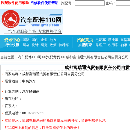
汽配软件使用帮助
汽修软件使用帮助
汽配号：
密码：
资讯中心
汽配黄页
国际
国内
企业
地方
电动车
摩托车
重型
行业快报
展会
统计
研究
政策
特种车
加盟商家
修理厂
农用车
轴承
当前位置：
汽车配件110网
>>
汽配黄页
>> 成都富瑞通汽贸有限责任公司自贡分公司
成都富瑞通汽贸有限责任公司自贡
商家名称：成都富瑞通汽贸有限责任公司自贡分公司
经营项目：
中兴
汽车
行业类别：汽车经销商
所在地区：-
联系人：
联系电话：0813-2639553
友情提示：请您在联系采购商或者供应商的时候，请说明您是从汽
配110网上看到的信息，以免造成信任上的误会！