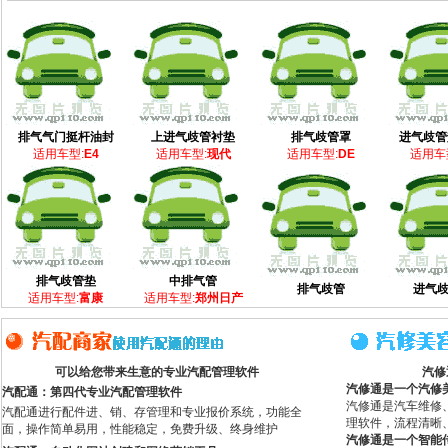
排气气门挺杆油封
上进气歧管衬垫
排气歧管罩
进气歧管
适用车型:
E4
适用车型:
现代
适用车型:
DE
适用车
排气歧管垫
中排气管
排气歧管
进气
适用车型:
富康
适用车型:
郑州日产
可以给您带来生意的专业汽配管理软件
汽修
汽修通是一个汽修
汽配通：第四代专业汽配管理软件
汽修通是汽车维修
汽配通进行配件进、销、存管理和专业报价系统，功能全
理软件，流程清晰
面，操作简单易用，性能稳定，免费升级、终身维护
汽修通是一个智能