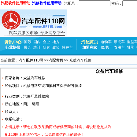
汽配软件使用帮助
汽修软件使用帮助
汽配号：
密码：
资讯中心
汽配黄页
国际
国内
企业
地方
电动车
摩托车
重型
行业快报
展会
统计
研究
政策
特种车
加盟商家
修理厂
农用车
轴承
当前位置：
汽车配件110网
>>
汽配黄页
>> 众益汽车维修
众益汽车维修
商家名称：众益汽车维修
经营项目：机修电路
空调
加氟日常保养敲补喷漆
行业类别：汽修厂及维修站
所在地区：四川-绵阳
联系人：
联系电话：
友情提示：请您在联系采购商或者供应商的时候，请说明您是从汽
配110网上看到的信息，以免造成信任上的误会！