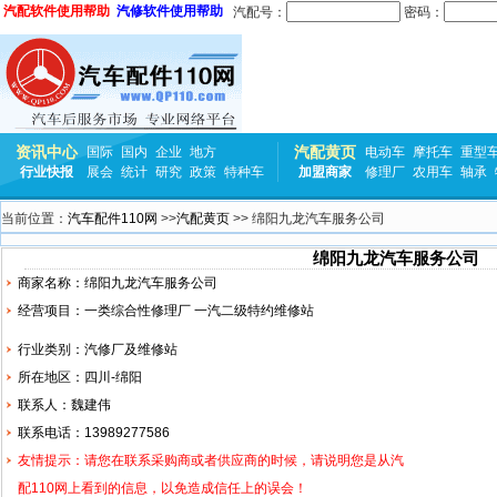
汽配软件使用帮助
汽修软件使用帮助
汽配号：
密码：
资讯中心
汽配黄页
国际
国内
企业
地方
电动车
摩托车
重型
行业快报
展会
统计
研究
政策
特种车
加盟商家
修理厂
农用车
轴承
当前位置：
汽车配件110网
>>
汽配黄页
>> 绵阳九龙汽车服务公司
绵阳九龙汽车服务公司
商家名称：绵阳九龙汽车服务公司
经营项目：一类综合性修理厂 一汽二级特约维修站
行业类别：汽修厂及维修站
所在地区：四川-绵阳
联系人：魏建伟
联系电话：13989277586
友情提示：请您在联系采购商或者供应商的时候，请说明您是从汽
配110网上看到的信息，以免造成信任上的误会！