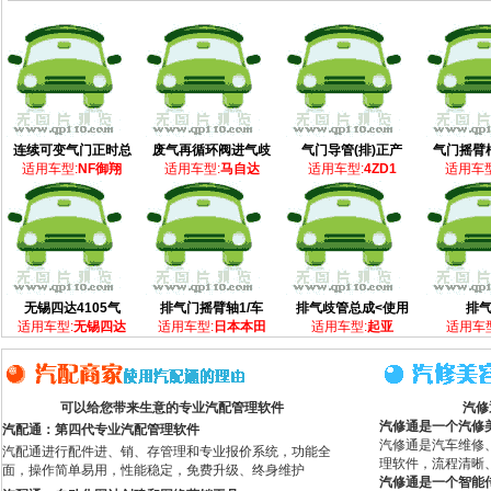
连续可变气门正时总
废气再循环阀进气歧
气门导管(排)正产
气门摇臂
适用车型:
NF御翔
适用车型:
马自达
适用车型:
4ZD1
适用车型
无锡四达4105气
排气门摇臂轴1/车
排气歧管总成<使用
排
适用车型:
无锡四达
适用车型:
日本本田
适用车型:
起亚
适用车型
可以给您带来生意的专业汽配管理软件
汽修
汽修通是一个汽修
汽配通：第四代专业汽配管理软件
汽修通是汽车维修
汽配通进行配件进、销、存管理和专业报价系统，功能全
理软件，流程清晰
面，操作简单易用，性能稳定，免费升级、终身维护
汽修通是一个智能