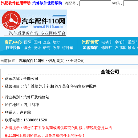
汽配软件使用帮助
汽修软件使用帮助
汽配号：
密码：
资讯中心
汽配黄页
国际
国内
企业
地方
电动车
摩托车
重型
行业快报
展会
统计
研究
政策
特种车
加盟商家
修理厂
农用车
轴承
当前位置：
汽车配件110网
>>
汽配黄页
>> 全能公司
全能公司
商家名称：全能公司
经营项目：汽车维修 汽车补胎 汽车美容 等销售各种配件
行业类别：汽修厂及维修站
所在地区：四川-绵阳
联系人：卢春霖
联系电话：15386661520
友情提示：请您在联系采购商或者供应商的时候，请说明您是从汽
配110网上看到的信息，以免造成信任上的误会！