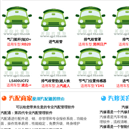
气门挺杆(短)D=
排气歧管罩
排
进气歧管
适用车型:
RB20
适用车型:
郑州日产
适用车
LS400UCF2
排气歧管垫(超人铁
节气门位置传感器
进
适用车型:
凌志->
适用车型:
上汽超人
适用车型:
Y1H1
适用车型
可以给您带来生意的专业汽配管理软件
汽修
汽修通是一个汽修
汽配通：第四代专业汽配管理软件
汽修通是汽车维修
汽配通进行配件进、销、存管理和专业报价系统，功能全
理软件，流程清晰
面，操作简单易用，性能稳定，免费升级、终身维护
汽修通是一个智能