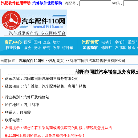
汽配软件使用帮助
汽修软件使用帮助
汽配号：
密码：
资讯中心
汽配黄页
国际
国内
企业
地方
电动车
摩托车
重型
行业快报
展会
统计
研究
政策
特种车
加盟商家
修理厂
农用车
轴承
当前位置：
汽车配件110网
>>
汽配黄页
>> 绵阳市同胜汽车销售服务有限公司
绵阳市同胜汽车销售服务有限
商家名称：绵阳市同胜汽车销售服务有限公司
经营项目：汽车维修、汽车配件销售、商用车销售
行业类别：汽修厂及维修站
所在地区：四川-绵阳
联系人：何丽霞
联系电话：
友情提示：请您在联系采购商或者供应商的时候，请说明您是从汽
配110网上看到的信息，以免造成信任上的误会！