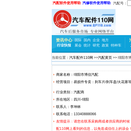
汽配软件使用帮助
汽修软件使用帮助
汽配号：
资讯中心
国际
国内
企业
地方
行业快报
展会
统计
研究
政策
特种车
当前位置：
汽车配件110网
>>
汽配黄页
>> 绵阳市
商家名称：绵阳市博信汽配
经营项目：易损件专卖：刹车片/刹车盘/
火花塞
行业类别：汽配商
所在地区：四川-绵阳
联系人：李坤林
联系电话：13340888066
友情提示：请您在联系采购商或者供应商的时候
配110网上看到的信息，以免造成信任上的误会