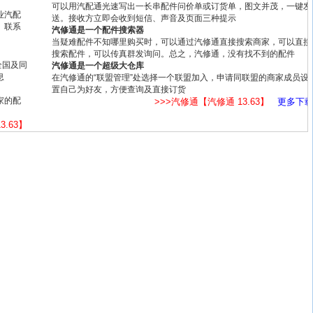
可以用汽配通光速写出一长串配件问价单或订货单，图文并茂，一键发
业汽配
送。接收方立即会收到短信、声音及页面三种提示
、联系
汽修通是一个配件搜索器
当疑难配件不知哪里购买时，可以通过汽修通直接搜索商家，可以直接
搜索配件，可以传真群发询问。总之，汽修通，没有找不到的配件
全国及同
汽修通是一个超级大仓库
息
在汽修通的“联盟管理”处选择一个联盟加入，申请同联盟的商家成员设
置自己为好友，方便查询及直接订货
家的配
>>>汽修通【汽修通 13.63】
更多下
3.63】