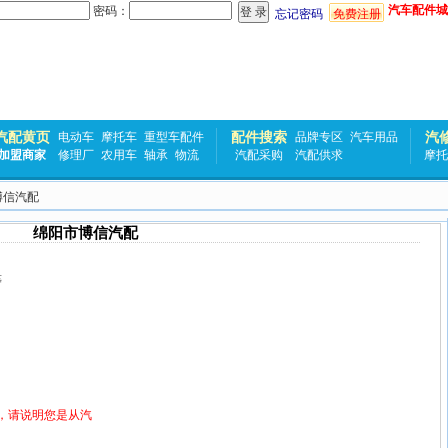
汽车配件城
密码：
忘记密码
免费注册
汽配黄页
配件搜索
汽
电动车
摩托车
重型车配件
品牌专区
汽车用品
加盟商家
修理厂
农用车
轴承
物流
汽配采购
汽配供求
摩托
博信汽配
绵阳市博信汽配
等
，请说明您是从汽
！