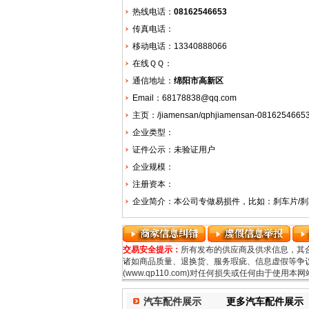
热线电话：
08162546653
传真电话：
移动电话：13340888066
在线ＱＱ：
通信地址：
绵阳市高新区
Email：68178838@qq.com
主页：
/jiamensan/qphjiamensan-08162546653
企业类型：
证件公示：未验证用户
企业规模：
注册资本：
企业简介：本公司专做易损件，比如：刹车片/刹
交易安全提示：
所有发布的供应商及供求信息，其
诸如商品质量、退换货、服务瑕疵、信息虚假等争议
(www.qp110.com)对任何损失或任何由于使
汽车配件展示
更多汽车配件展示