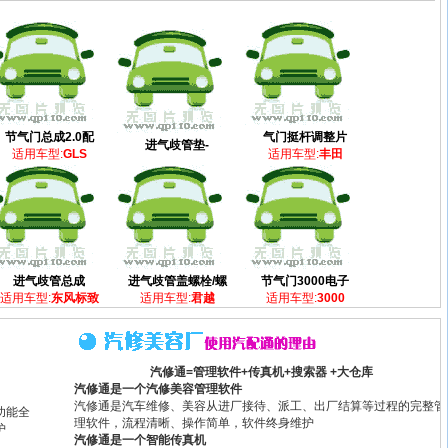
节气门总成2.0配
气门挺杆调整片
进气歧管垫-
适用车型:
GLS
适用车型:
丰田
进气歧管总成
进气歧管盖螺栓/螺
节气门3000电子
适用车型:
东风标致
适用车型:
君越
适用车型:
3000
汽修通=管理软件+传真机+搜索器 +大仓库
汽修通是一个汽修美容管理软件
汽修通是汽车维修、美容从进厂接待、派工、出厂结算等过程的完整管
功能全
理软件，流程清晰、操作简单，软件终身维护
护
汽修通是一个智能传真机