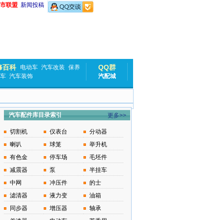
市联盟
新闻投稿
修百科
QQ群
电动车
汽车改装
保养
车
汽车装饰
汽配城
汽车配件库目录索引
更多>>
切割机
仪表台
分动器
喇叭
球笼
举升机
有色金
停车场
毛坯件
减震器
泵
半挂车
中网
冲压件
的士
滤清器
液力变
油箱
同步器
增压器
轴承