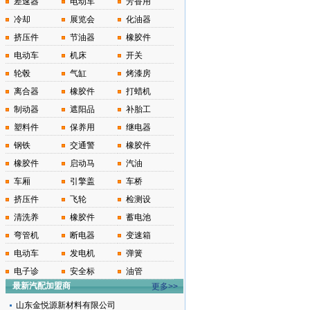
差速器
电动车
芳香用
冷却
展览会
化油器
挤压件
节油器
橡胶件
电动车
机床
开关
轮毂
气缸
烤漆房
离合器
橡胶件
打蜡机
制动器
遮阳品
补胎工
塑料件
保养用
继电器
钢铁
交通警
橡胶件
橡胶件
启动马
汽油
车厢
引擎盖
车桥
挤压件
飞轮
检测设
清洗养
橡胶件
蓄电池
弯管机
断电器
变速箱
电动车
发电机
弹簧
电子诊
安全标
油管
最新汽配加盟商
更多>>
山东金悦源新材料有限公司