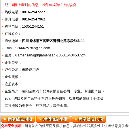
配110网上看到的信息，以免造成信任上的误会！
热线电话：
0816-2547227
传真电话：
0816-2547962
移动电话：15351244151
在线ＱＱ：
通信地址：
四川省绵阳市高新区普明北路东段546-11
Email：766625782@qq.com
主页：
/jiamensan/qphjiamensan-18681643453.html
企业类型：
证件公示：未验证用户
企业规模：
注册资本：
企业简介：绵阳金鹰汽车配件有限责任公司，专业、专注国产皮卡
suv、进口及国产家轿全车纯正备件销售！欢迎您的光临！全体员
工将捷诚为您服务！纯正部品，源于金鹰。
交易安全提示：
所有发布的供应商及供求信息，其合法性和真实性由供求信息提供者