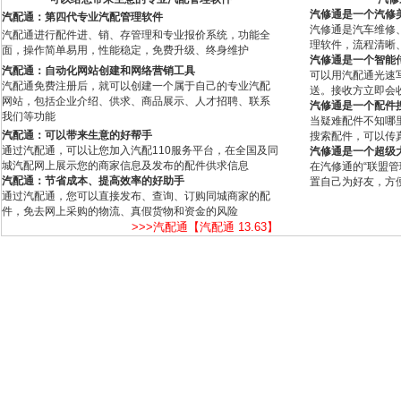
汽修通是一个汽修
汽配通：第四代专业汽配管理软件
汽修通是汽车维修
汽配通进行配件进、销、存管理和专业报价系统，功能全
理软件，流程清晰
面，操作简单易用，性能稳定，免费升级、终身维护
汽修通是一个智能
汽配通：自动化网站创建和网络营销工具
可以用汽配通光速
汽配通免费注册后，就可以创建一个属于自己的专业汽配
送。接收方立即会
网站，包括企业介绍、供求、商品展示、人才招聘、联系
汽修通是一个配件
我们等功能
当疑难配件不知哪
汽配通：可以带来生意的好帮手
搜索配件，可以传
通过汽配通，可以让您加入汽配110服务平台，在全国及同
汽修通是一个超级
城汽配网上展示您的商家信息及发布的配件供求信息
在汽修通的“联盟
汽配通：节省成本、提高效率的好助手
置自己为好友，方
通过汽配通，您可以直接发布、查询、订购同城商家的配
件，免去网上采购的物流、真假货物和资金的风险
>>>汽配通【汽配通 13.63】