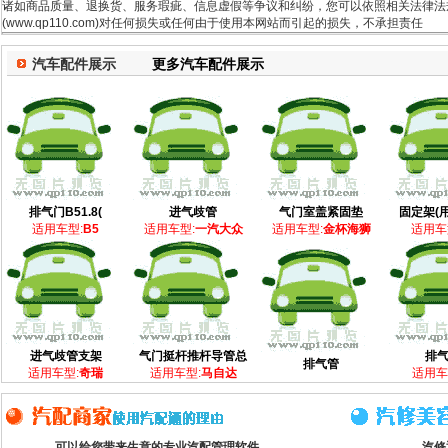
诸如商品质量、退换货、服务瑕疵、信息虚假等争议和纠纷，您可以依照相关法律法规
(www.qp110.com)对任何损失或任何由于使用本网站而引起的损失，不承担责任
汽车配件展示
更多汽车配件展示
排气门B51.8(
进气歧管
气门室盖紧固垫
固定架(
适用车型:
B5
适用车型:
一汽大众
适用车型:
金杯海狮
适用车
进气歧管支架
气门挺杆推杆导管总
排
排气管
适用车型:
奇瑞
适用车型:
马自达
适用车
可以给您带来生意的专业汽配管理软件
汽修