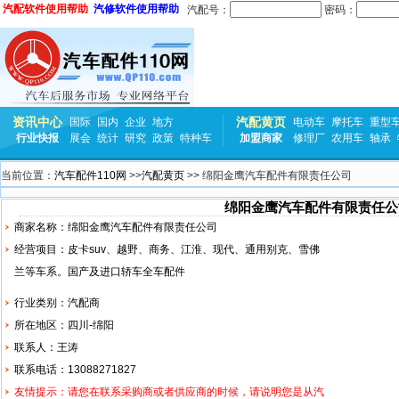
汽配软件使用帮助
汽修软件使用帮助
汽配号：
密码：
资讯中心
汽配黄页
国际
国内
企业
地方
电动车
摩托车
重型
行业快报
展会
统计
研究
政策
特种车
加盟商家
修理厂
农用车
轴承
当前位置：
汽车配件110网
>>
汽配黄页
>> 绵阳金鹰汽车配件有限责任公司
绵阳金鹰汽车配件有限责任公
商家名称：绵阳金鹰汽车配件有限责任公司
经营项目：皮卡suv、越野、商务、
江淮
、
现代
、通用
别克
、
雪佛
兰
等车系。国产及进口轿车全车配件
行业类别：汽配商
所在地区：四川-绵阳
联系人：王涛
联系电话：13088271827
友情提示：请您在联系采购商或者供应商的时候，请说明您是从汽