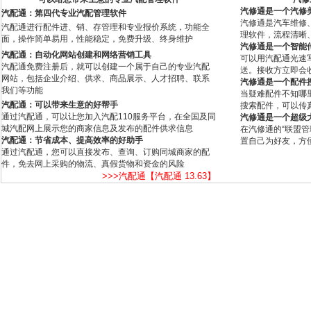
汽修通是一个汽修
汽配通：第四代专业汽配管理软件
汽修通是汽车维修
汽配通进行配件进、销、存管理和专业报价系统，功能全
理软件，流程清晰
面，操作简单易用，性能稳定，免费升级、终身维护
汽修通是一个智能
汽配通：自动化网站创建和网络营销工具
可以用汽配通光速
汽配通免费注册后，就可以创建一个属于自己的专业汽配
送。接收方立即会
网站，包括企业介绍、供求、商品展示、人才招聘、联系
汽修通是一个配件
我们等功能
当疑难配件不知哪
汽配通：可以带来生意的好帮手
搜索配件，可以传
通过汽配通，可以让您加入汽配110服务平台，在全国及同
汽修通是一个超级
城汽配网上展示您的商家信息及发布的配件供求信息
在汽修通的“联盟
汽配通：节省成本、提高效率的好助手
置自己为好友，方
通过汽配通，您可以直接发布、查询、订购同城商家的配
件，免去网上采购的物流、真假货物和资金的风险
>>>汽配通【汽配通 13.63】