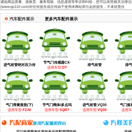
诸如商品质量、退换货、服务瑕疵、信息虚假等争议和纠纷，您可以依照相关法律法规
(www.qp110.com)对任何损失或任何由于使用本网站而引起的损失，不承担责任
汽车配件展示
更多汽车配件展示
节气门传感器CX-
进气歧管绝对压力传
排气歧管
排
适用车型:
DT
气门弹簧座垫(下)
节气门阀体/多点玛
进气歧管,VQ30
气门挺
适用车型:
FZJ8
适用车型:
SQR7
适用车型:
VQ30
适用车
可以给您带来生意的专业汽配管理软件
汽修