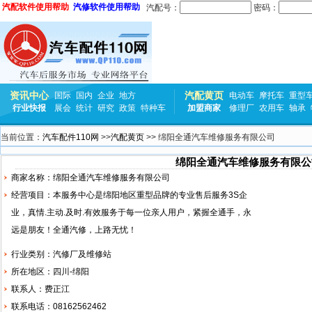
汽配软件使用帮助
汽修软件使用帮助
汽配号：
密码：
资讯中心
汽配黄页
国际
国内
企业
地方
电动车
摩托车
重型
行业快报
展会
统计
研究
政策
特种车
加盟商家
修理厂
农用车
轴承
当前位置：
汽车配件110网
>>
汽配黄页
>> 绵阳全通汽车维修服务有限公司
绵阳全通汽车维修服务有限公
商家名称：绵阳全通汽车维修服务有限公司
经营项目：本服务中心是绵阳地区重型品牌的专业售后服务3S企
业，真情.主动.及时.有效服务于每一位亲人用户，紧握全通手，永
远是朋友！全通汽修，上路无忧！
行业类别：汽修厂及维修站
所在地区：四川-绵阳
联系人：费正江
联系电话：08162562462