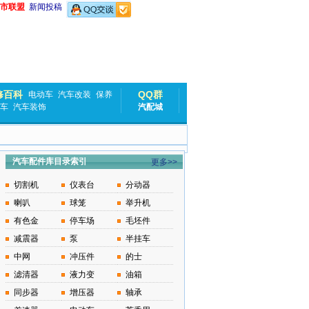
市联盟
新闻投稿
修百科
QQ群
电动车
汽车改装
保养
车
汽车装饰
汽配城
汽车配件库目录索引
更多>>
切割机
仪表台
分动器
喇叭
球笼
举升机
有色金
停车场
毛坯件
减震器
泵
半挂车
中网
冲压件
的士
滤清器
液力变
油箱
同步器
增压器
轴承