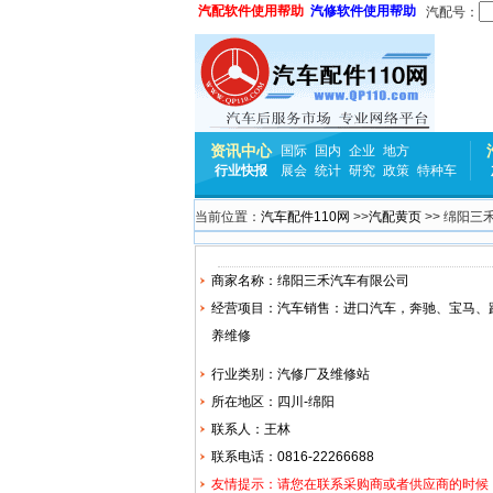
汽配软件使用帮助
汽修软件使用帮助
汽配号：
资讯中心
国际
国内
企业
地方
行业快报
展会
统计
研究
政策
特种车
当前位置：
汽车配件110网
>>
汽配黄页
>> 绵阳三
商家名称：绵阳三禾汽车有限公司
经营项目：汽车销售：进口汽车，
奔驰
、
宝马
、
养维修
行业类别：汽修厂及维修站
所在地区：四川-绵阳
联系人：王林
联系电话：0816-22266688
友情提示：请您在联系采购商或者供应商的时候