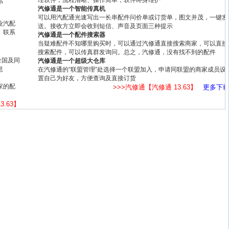
理软件，流程清晰、操作简单，软件终身维护
护
汽修通是一个智能传真机
可以用汽配通光速写出一长串配件问价单或订货单，图文并茂，一键发
业汽配
送。接收方立即会收到短信、声音及页面三种提示
、联系
汽修通是一个配件搜索器
当疑难配件不知哪里购买时，可以通过汽修通直接搜索商家，可以直接
搜索配件，可以传真群发询问。总之，汽修通，没有找不到的配件
全国及同
汽修通是一个超级大仓库
息
在汽修通的“联盟管理”处选择一个联盟加入，申请同联盟的商家成员设
置自己为好友，方便查询及直接订货
家的配
>>>汽修通【汽修通 13.63】
更多下
3.63】