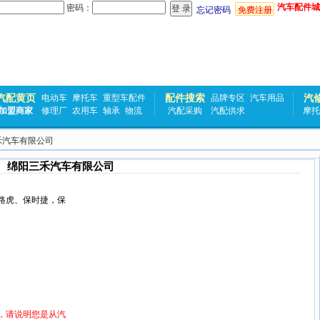
汽车配件城
密码：
忘记密码
免费注册
汽配黄页
配件搜索
汽
电动车
摩托车
重型车配件
品牌专区
汽车用品
加盟商家
修理厂
农用车
轴承
物流
汽配采购
汽配供求
摩托
禾汽车有限公司
绵阳三禾汽车有限公司
路虎
、
保时捷
，保
，请说明您是从汽