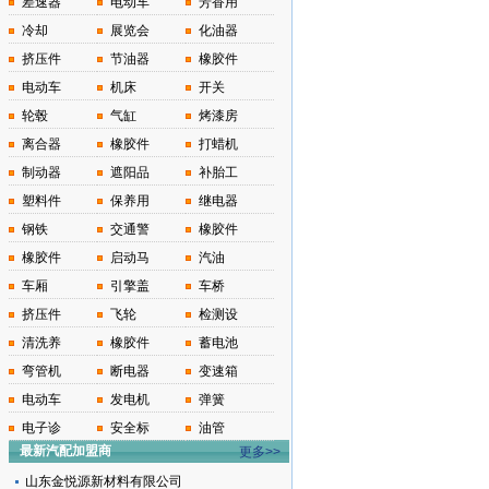
差速器
电动车
芳香用
冷却
展览会
化油器
挤压件
节油器
橡胶件
电动车
机床
开关
轮毂
气缸
烤漆房
离合器
橡胶件
打蜡机
制动器
遮阳品
补胎工
塑料件
保养用
继电器
钢铁
交通警
橡胶件
橡胶件
启动马
汽油
车厢
引擎盖
车桥
挤压件
飞轮
检测设
清洗养
橡胶件
蓄电池
弯管机
断电器
变速箱
电动车
发电机
弹簧
电子诊
安全标
油管
最新汽配加盟商
更多>>
山东金悦源新材料有限公司