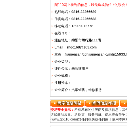
配110网上看到的信息，以免造成信任上的误会
热线电话：
0816-22266689
传真电话：
0816-22266688
移动电话：13909012778
在线ＱＱ：
通信地址：
绵阳市绵行路111号
Email：shqc168@163.com
主页：
/jiamensan/qphjiamensan-tymdn15933.
企业类型：
证件公示：未验证用户
企业规模：
注册资本：
企业简介：汽车销售，维修服务
交易安全提示：
所有发布的供应商及供求信息，其
诸如商品质量、退换货、服务瑕疵、信息虚假等争议
(www.qp110.com)对任何损失或任何由于使