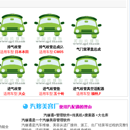
排气歧管
排气歧管总成(2.
气门室罩盖总成
适用车型:
日本本田
适用车型:
CM05
进气歧管
进气歧管垫
进气歧管真空适配器
适用车型:
大众
适用车型:
五十铃
适用车型:
福特,F
汽修通=管理软件+传真机+搜索器 +大仓库
汽修通是一个汽修美容管理软件
汽修通是汽车维修、美容从进厂接待、派工、出厂结算等过程的完整管
功能全