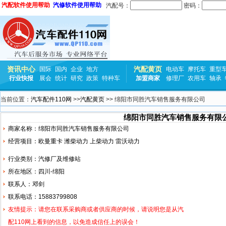
汽配软件使用帮助
汽修软件使用帮助
汽配号：
密码：
资讯中心
汽配黄页
国际
国内
企业
地方
电动车
摩托车
重型
行业快报
展会
统计
研究
政策
特种车
加盟商家
修理厂
农用车
轴承
当前位置：
汽车配件110网
>>
汽配黄页
>> 绵阳市同胜汽车销售服务有限公司
绵阳市同胜汽车销售服务有限
商家名称：绵阳市同胜汽车销售服务有限公司
经营项目：
欧曼
重卡 潍柴动力 上柴动力 雷沃动力
行业类别：汽修厂及维修站
所在地区：四川-绵阳
联系人：邓剑
联系电话：15883799808
友情提示：请您在联系采购商或者供应商的时候，请说明您是从汽
配110网上看到的信息，以免造成信任上的误会！