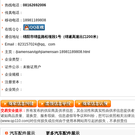
热线电话：
08162692006
传真电话：
移动电话：18981189808
在线ＱＱ：
通信地址：
绵阳市绵盐路松垭段1号（绵遂高速出口200米）
Email：823157024@qq。com
主页：
/jiamensan/qphjiamensan-18981189808.html
企业类型：
证件公示：未验证用户
企业规模：
注册资本：
企业简介：
交易安全提示：
所有发布的供应商及供求信息，其合法性和真实性由供求信息提供者
诸如商品质量、退换货、服务瑕疵、信息虚假等争议和纠纷，您可以依照相关法律法规
(www.qp110.com)对任何损失或任何由于使用本网站而引起的损失，不承担责任
汽车配件展示
更多汽车配件展示