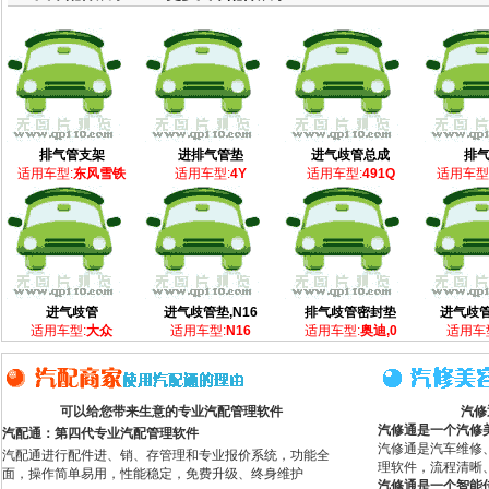
排气管支架
进排气管垫
进气歧管总成
排
适用车型:
东风雪铁
适用车型:
4Y
适用车型:
491Q
适用车型
进气歧管
进气歧管垫,N16
排气歧管密封垫
进气歧管
适用车型:
大众
适用车型:
N16
适用车型:
奥迪,0
适用车
可以给您带来生意的专业汽配管理软件
汽修
汽修通是一个汽修
汽配通：第四代专业汽配管理软件
汽修通是汽车维修
汽配通进行配件进、销、存管理和专业报价系统，功能全
理软件，流程清晰
面，操作简单易用，性能稳定，免费升级、终身维护
汽修通是一个智能